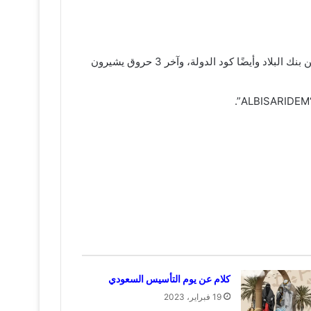
وهذا هو “ALBISARIXXX” ويعرف بسويفت كود التابع للمنطقة الوسطى، ويكون مكون من 11 حرف، أول 8 حروف يدلون عن بنك البلاد وأيضًا كود الدولة، وآخر 3 حروق يشيرون
كلام عن يوم التأسيس السعودي
19 فبراير، 2023