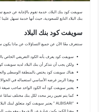
سويفت كود بنك البلاد، خدمة تقوم بالإجابة عن جميع ت
بنك البلاد التابع للسعودية، حيث أنها خدمة تسهل علينا كا
سويفت كود بنك البلاد
سنتعرف معًا الآن عن جميع التساؤلات عن ماذا يكون س
سويفت كود يعرف بأنه الكود التعريفي الخاص بال
ولكن يجب أن نتذكر أن بنك البلاد لديه سويفت كو
هناك سويفت كود يختص بالمنطقة الوسطى والجنوبي
وهذا الرمز غرضه الأساسي استعماله في الحوالات الم
يعتبر سويفت كود أنه الكود الواحد صاحب صيغة ثا
كما يتم تعيين رمز محدد لكل بنك مختلف تمامًا عن 
“ALBISARI ” يعتبر سويفت كود متعلق لبنك البلاد.
وهذا الكود يكون عبارة عن 8 حروف وهو يشير إلى الفرع الأساسي الخاص ببنك البلاد.