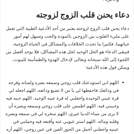
دعاء يحنن قلب الزوج لزوجته
دعاء يحنن قلب الزوج لزوجته يعتبر من أحد الأدعية الطيبة التي تعمل
على مليء القلوب بين الزوجين بالمودة والحب وتسهل لهم أمور
حياتهما، فكثيرا ما تحدث الخلافات والمشاكل في الحياة الزوجية،
فيبقى الدعاء هو الحل الوحيد لحل هذه المشاكل، فلا يوجد أفضل من
اللجوء إلى الله سبحانه وتعالى لإدخال الهدوء والطمأنينة للبيوت،
ويمكن قول هذه الأدعية:
اللهم اني استودعتك قلب زوجي وسمعه بصره ولسانه وفرجه
في ودائعك فاحفظها لي يا من لا تضيع ودائعه، اللهم اجعله لي
قرة عيني الوحيدة واجعلني له قرة عينه الوحيد، اللهم حببه فيه
وحببني فيه، اللهم اطمس على قلب زوجي وسمعه وبصره أن
لا يرى من نساء الدنيا غيري، اللهم سخره لي في سمعه وبصره
وقلبه وماله، اللهم استر عيوبي عنه وأقنعه فيه وجملني في
عينيه واجعلني أجمل من الحور العين في عين زوجي، اللهم أره