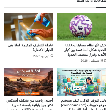
مقالات ذات صلة
كيف غيّر نظام مسابقات UEFA
عاملة التنظيف المقيمة: لماذا هي
الجديد شكل المنافسة بين كبار
الخيار الأفضل؟
الأندية وفرق منتصف الجدول
1 يوليو، 2026
5 أغسطس، 2026
دليل التوفير الذكي: كيف تستخدم
أحذية رياضية من تشكيلة أسيكس:
موقع كوبونات (couponaat.com)
تكنولوجيا يابانية بلمسة عصرية
للحصول على أقل الأسعار؟
بخصومات تفوق 50% على ترنديول