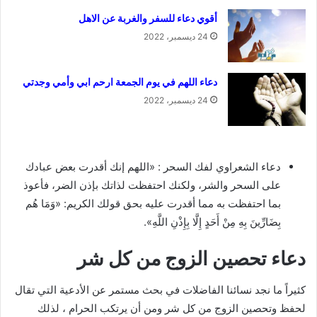
أقوي دعاء للسفر والغربة عن الاهل
24 ديسمبر، 2022
دعاء اللهم في يوم الجمعة ارحم ابي وأمي وجدتي
24 ديسمبر، 2022
دعاء الشعراوي لفك السحر : «اللهم إنك أقدرت بعض عبادك
على السحر والشر، ولكنك احتفظت لذاتك بإذن الضر، فأعوذ
بما احتفظت به مما أقدرت عليه بحق قولك الكريم: «وَمَا هُم
بِضَارِّينَ بِهِ مِنْ أَحَدٍ إِلَّا بِإِذْنِ اللَّهِ».
دعاء تحصين الزوج من كل شر
كثيراً ما نجد نسائنا الفاضلات في بحث مستمر عن الأدعية التي تقال
لحفظ وتحصين الزوج من كل شر ومن أن يرتكب الحرام ، لذلك