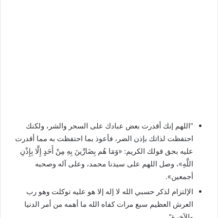
“اللهم إنك أقدرت بعض عبادك على السحر والشر، ولكنك
احتفظت لذاتك بإذن الضر، فأعوذ بما احتفظت به مما أقدرت
عليه بحق قولك الكريم: «وَمَا هُم بِضَارِّينَ بِهِ مِنْ أَحَدٍ إِلَّا بِإِذْنِ
اللَّهِ»، وصل اللهم على سيدنا محمد، وعلى آله وصحبه
أجمعين».
الإلتزام لذكر حسبي الله لا إله إلا هو عليه توكلت وهو رب
العرش العظيم سبع مرات كفاه الله ما أهمه من أمر الدنيا
والآخرة“.