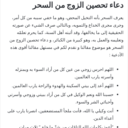
دعاء تحصين الزوج من السحر
يعرف السحر بأنه التخيل المحض، وهو ما خفي سببه من كل أمر،
وجرى مجرى الخداع والتمويه، وبالتالي صرِف الشيء عن صورته
الحقيقية إلى ما يخالفها، وقد أثبته أهل السنة، كما يحرم تعلمّه
وتعليمه والعمل به، وهو كبيرة من الكبائر، و دعاء تحصين الزوج من
السحر هو موضوع مقالنا و نقدم لكم في مستهل مقالنا أقوى هذه
الأدعية :
اللهم احرس زوجي من عين كل من أراد السوء به وبمنزله
وأسرته يارب العالمين.
اللهم أعد إلى بيتي السكينة والهدوء والراحة يارب العالمين.
حسبنا الله ونعم الوكيل في كل من أراد ببيتي وزوجي وأسرتي
وأحبائي الشر والسوء.
أنت وكيلي يا الله، فأنت ملجأ المستضعفين، انصرنا يارب على
أعداء الدين.
“أعوذ بكلمات الله التامّات من شرِّ ما خلق” ثلاث مرات.