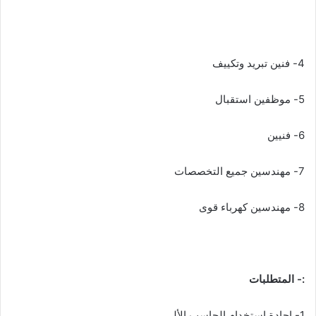
4- فنين تبريد وتكييف
5- موظفين استقبال
6- فنيين
7- مهندسين جميع التخصصات
8- مهندسين كهرباء قوى
:-
المتطلبات
1- إجادة استخدام الحاسب الألى