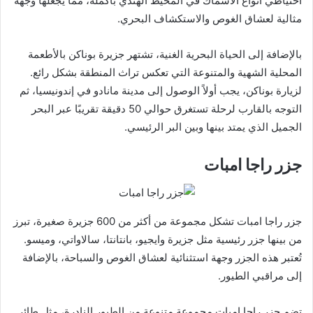
احتياطي أنواع الأسماك في المحيط الهندي بأكمله، مما يجعلها وجهة
مثالية لعشاق الغوص والاستكشاف البحري.
بالإضافة إلى الحياة البحرية الغنية، تشتهر جزيرة بوناكن بالأطعمة
المحلية الشهية والمتنوعة التي تعكس تراث المنطقة بشكل رائع.
لزيارة بوناكن، يجب أولاً الوصول إلى مدينة مانادو في إندونيسيا، ثم
التوجه بالقارب لرحلة تستغرق حوالي 50 دقيقة تقريبًا عبر البحر
الجميل الذي يمتد بينها وبين البر الرئيسي.
جزر راجا امبات
جزر راجا امبات تشكل مجموعة من أكثر من 600 جزيرة صغيرة، تبرز
من بينها جزر رئيسية مثل جزيرة وايجيو، بانتانتا، سالاواتي، وميسو.
تُعتبر هذه الجزر وجهة استثنائية لعشاق الغوص والسباحة، بالإضافة
إلى مراقبي الطيور.
تضم جزر راجا امبات مجموعة متنوعة من الطيور النادرة، مثل طائر