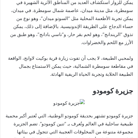
يمكن للزوار استكشاف العديد من المناطق الأثرية الشهيرة في
سومطرة، مثل مدينة ميدان، عاصمة شمال سومطرة. في ميدان،
يمكن تجربة الأطعمة المحلية مثل “السوتو ميدان”، وهو نوع من
حساء الدجاج على الطريقة الإندونيسية. بالإضافة إلى ذلك، يمكن
تذوق “الريندانج”، وهو لحم بقر حار، و”ناسي بادانج”، وهو طبق من
الأرز مع اللحم والخضراوات.
ولمحبي الطبيعة، لا يجب أن تفوت زيارة قرية بوكيت لاوانج، الواقعة
في مقاطعة سومطرة الشمالية، حيث يمكن الاستمتاع بجمال
الطبيعة الخلابة وتجربة الحياة الريفية الهادئة.
جزيرة كومودو
جزيرة كومودو تشتهر بحديقة كومودو الوطنية، التي تُعتبر أكبر محمية
طبيعية ساحلية في العالم وتُعرف بـ “تنين كومودو”. تضم الجزيرة
مجموعة متنوعة من المخلوقات العجيبة التي تتجول في بيئاتها