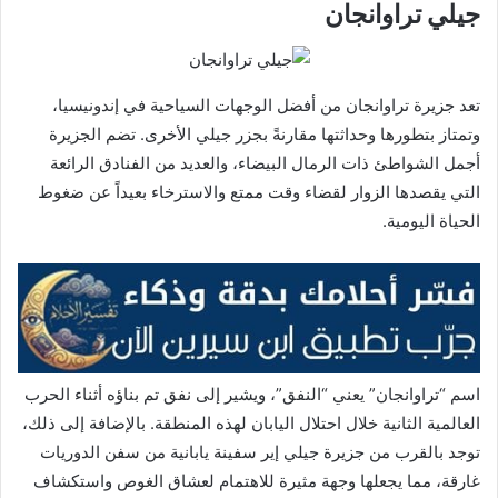
جيلي تراوانجان
تعد جزيرة تراوانجان من أفضل الوجهات السياحية في إندونيسيا،
وتمتاز بتطورها وحداثتها مقارنةً بجزر جيلي الأخرى. تضم الجزيرة
أجمل الشواطئ ذات الرمال البيضاء، والعديد من الفنادق الرائعة
التي يقصدها الزوار لقضاء وقت ممتع والاسترخاء بعيداً عن ضغوط
الحياة اليومية.
اسم “تراوانجان” يعني “النفق”، ويشير إلى نفق تم بناؤه أثناء الحرب
العالمية الثانية خلال احتلال اليابان لهذه المنطقة. بالإضافة إلى ذلك،
توجد بالقرب من جزيرة جيلي إير سفينة يابانية من سفن الدوريات
غارقة، مما يجعلها وجهة مثيرة للاهتمام لعشاق الغوص واستكشاف