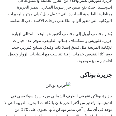
جزيرة فلوريس تُعتبر واحدة من الجزر الجميلة والمتنوعة في
إندونيسيا، حيث تقع ضمن جزر سوندا الصغرى. تتميز الجزيرة
بمناظرها الطبيعية الساحرة التي تشمل جبل كيلي موتو والبحيرات
البركانية التي تتغير ألوانها بناءً على درجات الأكسدة في المنطقة.
يُعتبر منتصف أبريل إلى منتصف أكتوبر هو الوقت المثالي لزيارة
جزيرة فلوريس واستكشاف جمالها الطبيعي. تتوفر عدة خيارات
للإقامة المريحة مثل فندق إيسلا كانيا وفندق بينتانج فلوريز، حيث
يوفر كلا الفندقين خدمات راقية تتناسب مع احتياجات الزوار وتجعل
إقامتهم مميزة ومريحة.
جزيرة بوناكن
جزيرة بوناكن تقع في الطرف الشمالي من جزيرة سولاوسي في
إندونيسيا، وتُعتبر من أكثر الجزر غنىً بالكائنات البحرية الغريبة التي لا
توجد في أي مكان آخر. تتميز بوناكن بأنها تحتوي على 70% من