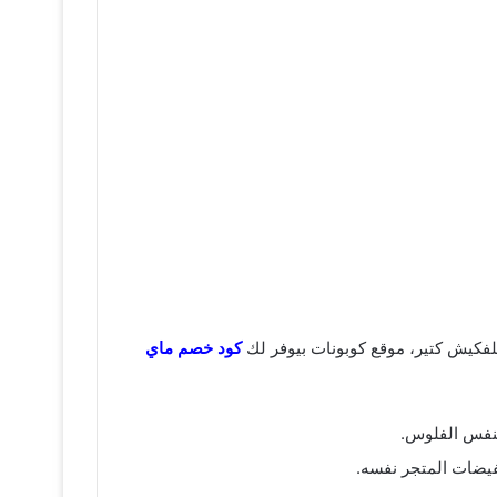
كلفكيش كتير، موقع كوبونات بيوفر لك
كود خصم ماي
بنفس الفلوس.
يضات المتجر نفسه.