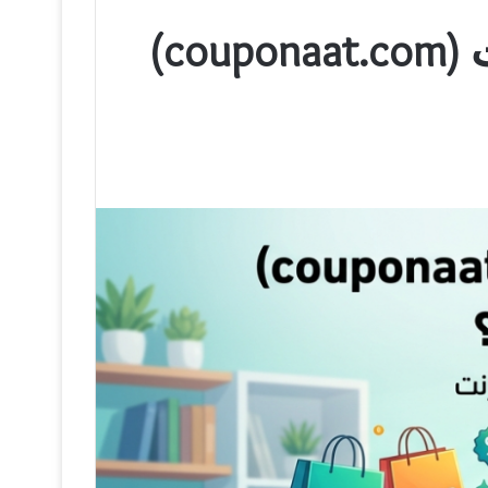
دليل التوفير الذكي: كيف تستخدم موقع كوبونات (couponaat.com)