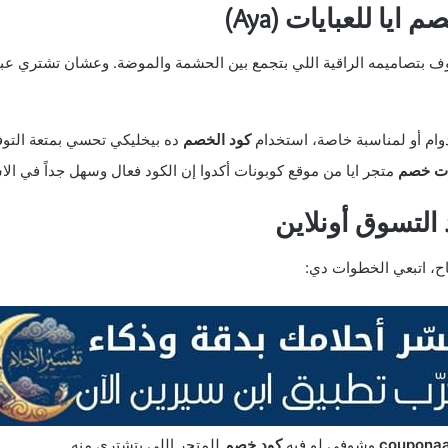
يا للعبايات (Aya)
قطعة أساسية في دولابك، ومتجر ايا (Aya) معروف بتصاميمه الراقية اللي بتجمع بين الحشمة والموضة
دوام أو لمناسبة خاصة، استخدام
كود الخصم
ده بيخليكي تحسي بمتعة التوف
ات خصم
متجر ايا من موقع كوبونات أكدوا إن الكود فعال وسهل جداً في ال
 التسوق أونلاين
ح، اتبعي الخطوات دي:
coupona
وشوفي لو فيه
كود خصم
للمتجر اللي بتشتري منه.