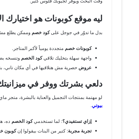
وقت البحث ويوفر لجيوبك فلوس كتير.
ليه موقع كوبونات هو اختيارك ا
بدل ما تدوّر في جوجل على
كود خصم
وممكن يطلع مش
كوبونات خصم
متجددة يومياً لأكبر المتاجر.
واجهة سهلة بتخليك تلاقي
كود الخصم
وتنسخه بضغ
عروض
حصرية مش هتلاقيها في أي مكان تاني، 
دلعي بشرتك ووفر في ميزانيتك
لو مهتمة بمنتجات التجميل والعناية بالبشرة، متجر ما
بيوتي
.
إزاي تستفيدي؟
: لما تستخدمي
كود الخصم
ده، هت
تجربة مجربة
: كتير من البنات بيقولوا إن
كوبون خ