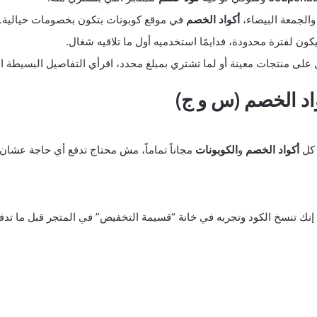
الجمعة البيضاء،
أكواد الخصم
في موقع كوبونات بتكون بخصومات خيالية.
كون لفترة محدودة، فدايمًا استخدميه أول ما تلاقيه شغال.
على منتجات معينة أو لما تشتري بمبلغ محدد، اقرأي التفاصيل البسيطة ال
اد الخصم (س و ج)
 كل
أكواد الخصم
و
الكوبونات
مجاناً تماماً، مش محتاج تدفع أي حاجة عشان ت
نك تنسخ الكود وتجربه في خانة “قسيمة التخفيض” في المتجر قبل ما تدفع، 