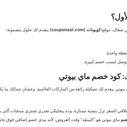
لأول؟
 شغال، موقع
كوبونات (couponaat.com)
بيقدم لك حلول مضمونة:
طة واحدة.
بتوصل لنسب خصم كبيرة.
: كود خصم ماي بيوتي
ي بيوتي بيقدم لك تشكيلة رائعة من الماركات العالمية. وعشان جمالك ما ي
لاقي السعر نزل بنسبة ممتازة، وده بيخليكي تقدري تشتري منتجات أكتر 
صم
ماي بيوتي هو “المنقذ” وقت العروض، لأنه بيدي خصم إضافي فوق تخف