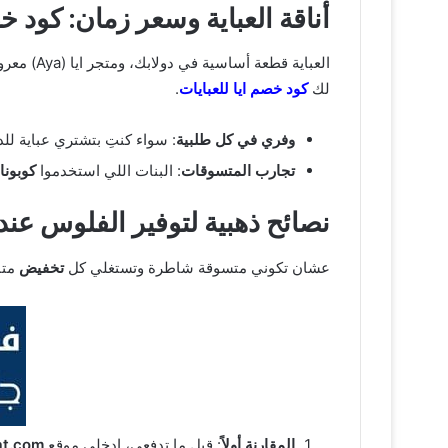
أناقة العباية وسعر زمان: كود خصم ا
العباية 
لك
كود خصم ايا للعبايات
.
وفري في كل طلبية
: سواء كنتِ بتشتري عباية لل
تجارب المتسوقات
: البنات اللي استخدموا
كوبون
نصائح ذهبية لتوفير الفلوس عند
عشان تكوني متسوقة شاطرة وتستغلي كل
تخفيض
متا
المقارنة أولاً
: قبل ما تدفعي، ادخلي موقع
at.com