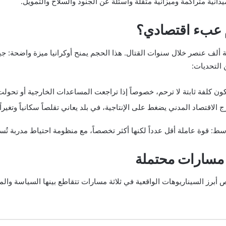
نية متراكمة وميزانية مثقلة وأسئلة عن الجنود والسلاح والتمويل.
 عبء اقتصادي؟
ة ألف عنصر خلال سنوات القتال. هذا الحجم يمنح أوكرانيا ميزة واضحة:
 التحديات:
تكون كلفة ثابتة لا ترحم، خصوصاً إذا تراجعت المساعدات الخارجية أو ت
رج الاقتصاد المدني يضغط على الإنتاجية، في بلد يعاني تقلصاً سكانياً وتغيرا
ط: قوة عاملة أقل عدداً لكنها أكثر تخصصاً، مع منظومة احتياط مدربة تُس
ة مسارات محتملة
برز السيناريوهات الواقعية في ثلاثة مسارات تتقاطع بينها السياسة والما