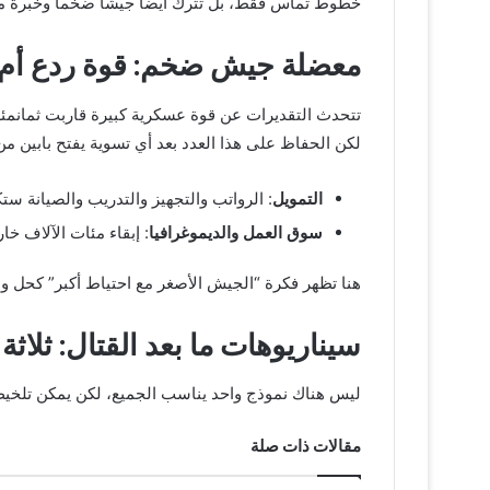
خطوط تماس فقط، بل تترك أيضاً جيشاً ضخماً وخبرة ميدا
معضلة جيش ضخم: قوة ردع أم
تتحدث التقديرات عن قوة عسكرية كبيرة قاربت ثمانمئ
لكن الحفاظ على هذا العدد بعد أي تسوية يفتح بابين من
التمويل
: الرواتب والتجهيز والتدريب والصيانة س
سوق العمل والديموغرافيا
: إبقاء مئات الآلاف خا
هنا تظهر فكرة “الجيش الأصغر مع احتياط أكبر” كحل وس
سيناريوهات ما بعد القتال: ثلاث
ليس هناك نموذج واحد يناسب الجميع، لكن يمكن تلخيص أ
مقالات ذات صلة