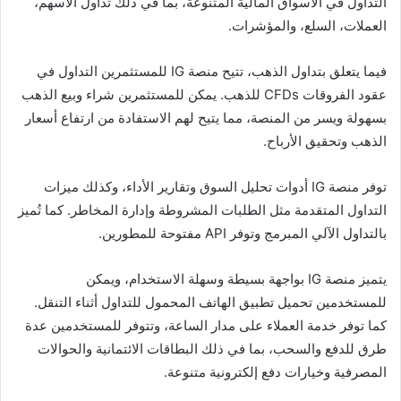
التداول في الأسواق المالية المتنوعة، بما في ذلك تداول الأسهم،
العملات، السلع، والمؤشرات.
فيما يتعلق بتداول الذهب، تتيح منصة IG للمستثمرين التداول في
عقود الفروقات CFDs للذهب. يمكن للمستثمرين شراء وبيع الذهب
بسهولة ويسر من المنصة، مما يتيح لهم الاستفادة من ارتفاع أسعار
الذهب وتحقيق الأرباح.
توفر منصة IG أدوات تحليل السوق وتقارير الأداء، وكذلك ميزات
التداول المتقدمة مثل الطلبات المشروطة وإدارة المخاطر. كما تُميز
بالتداول الآلي المبرمج وتوفر API مفتوحة للمطورين.
يتميز منصة IG بواجهة بسيطة وسهلة الاستخدام، ويمكن
للمستخدمين تحميل تطبيق الهاتف المحمول للتداول أثناء التنقل.
كما توفر خدمة العملاء على مدار الساعة، وتتوفر للمستخدمين عدة
طرق للدفع والسحب، بما في ذلك البطاقات الائتمانية والحوالات
المصرفية وخيارات دفع إلكترونية متنوعة.