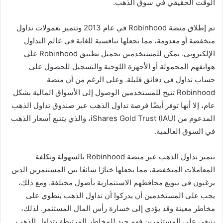
الوقت الحقيقي في سوق الذهب.
تم إطلاق منصة Robinhood في عام 2013 وتتميز بعمولات تداول
منخفضة أو معدومة، مما يجعلها تنافسية للغاية في عالم التداول
الإلكتروني. يمكن للمستخدمين تحميل تطبيق Robinhood على
هواتفهم المحمولة أو الأجهزة اللوحية والتسجيل للحصول على
حساب تداول في دقائق قليلة. وعلى الرغم من أن منصة
Robinhood تتيح للمستخدمين الوصول إلى الأسواق المالية بشكل
عام، إلا أنها توفر أيضًا فرصة تداول الذهب عبر صندوق تداول الذهب
المدعوم من iShares Gold Trust (IAU)، والذي يتتبع أسعار الذهب
في السوق العالمية.
تتميز تداول الذهب عبر منصة Robinhood بالسهولة وتكلفة
المعاملات المنخفضة، مما يجعلها خيارًا شائعًا بين المستثمرين الذين
يرغبون في تنويع محافظهم الاستثمارية بأصول مختلفة. ومع ذلك،
يجب على المستخدمين أن يدركوا أن تداول الذهب ينطوي على
مخاطر معينة وقد يؤدي إلى خسارة رأس المال المستثمر. لذلك،
ينبغي على المستثمرين فهم جيد للمخاطر المرتبطة بتداول الذهب