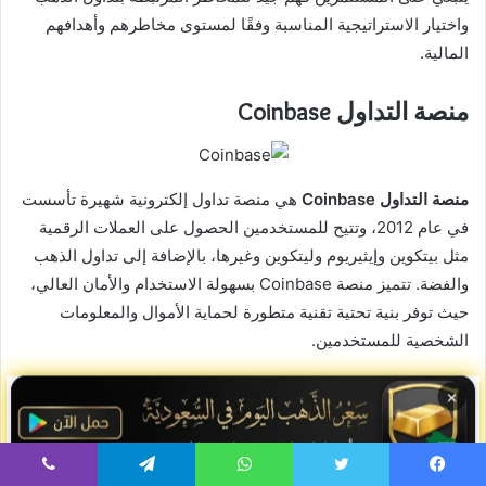
واختيار الاستراتيجية المناسبة وفقًا لمستوى مخاطرهم وأهدافهم
المالية.
منصة التداول Coinbase
منصة التداول Coinbase
هي منصة تداول إلكترونية شهيرة تأسست
في عام 2012، وتتيح للمستخدمين الحصول على العملات الرقمية
مثل بيتكوين وإيثيريوم وليتكوين وغيرها، بالإضافة إلى تداول الذهب
والفضة. تتميز منصة Coinbase بسهولة الاستخدام والأمان العالي،
حيث توفر بنية تحتية تقنية متطورة لحماية الأموال والمعلومات
الشخصية للمستخدمين.
يتم تداول الذهب على منصة Coinbase من خلال صندوق ETF
×
(Exchange-Traded Fund) مدعوم بالذهب ويُعرف باسم SPDR
Gold Trust (GLD)، والذي يُعتبر من أكبر صناديق تداول الذهب في
العالم. يتيح صندوق GLD للمستخدمين شراء وبيع حصص في
يسبوك
تويتر
واتساب
تيلقرام
ڤايبر