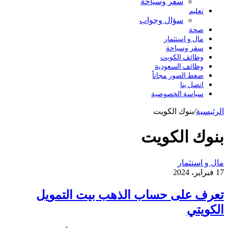
سفر وسياحة
تعليم
سؤال وجواب
صحة
مال و استثمار
سفر وسياحة
وظائف الكويت
وظائف السعودية
ضغط الصور مجاناً
اتصل بنا
سياسة الخصوصية
الرئيسية
/
بنوك الكويت
بنوك الكويت
تعرف
مال و استثمار
على
17 فبراير، 2024
حساب
الذهب
تعرف على حساب الذهب بيت التمويل
بيت
الكويتي
التمويل
الكويتي