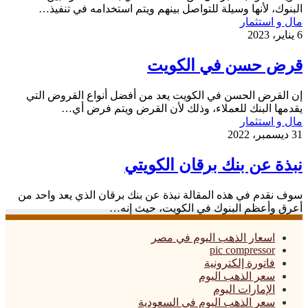
البنوك، لأنها وسيلة للتواصل بينهم ويتم استخدامه في تنفيذ…
قرض
مال و استثمار
حسن
6 يناير، 2023
في
الكويت
قرض حسن في الكويت
إن القرض الحسن في الكويت يعد من أفضل أنواع القروض التي
يقدمها البنك للعملاء، وذلك لأن القرض ويتم فرض أي…
نبذة
مال و استثمار
عن
31 ديسمبر، 2022
بنك
برقان
نبذة عن بنك برقان الكويتي
الكويتي
سوف نقدم في هذه المقالة نبذة عن بنك برقان الذي يعد واحد من
أعرق وأعظم البنوك في الكويت، حيث إنه…
اسعار الذهب اليوم في مصر
pic compressor
فاتورة إلكترونية
سعر الذهب اليوم
الإمارات اليوم
سعر الذهب اليوم في السعودية