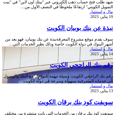
شهد طلب فتح حساب ذهب إلكتروني عبر “بيتك أون لاين” في “بيت
التمويل الكويتي” ارتفاعًا ملحوظًا في النصف الأول من…
نبذة
مال و استثمار
عن
19 يناير، 2023
بنك
بوبيان
نبذة عن بنك بوبيان الكويت
الكويت
سوف يقدم موقع مشروع المعرفةنبذة عن بنك بوبيان، فهو يعد من
أشهر البنوك في دولة الكويت خاصة وذلك نظير الخدمات التي…
رقم
مال و استثمار
بنك
14 يناير، 2023
الراجحي
الكويت
رقم بنك الراجحي الكويت
رقم بنك الراجحي الكويت: وسيلة مهمة للتواصل مع البنك والوصول
إلى خدماته المصرفية بسهولة وسرعة في دولة الكويت
سويفت
مال و استثمار
كود
13 يناير، 2023
بنك
برقان
سويفت كود بنك برقان الكويت
الكويت
سويفت كود بنك برقان من الخدمات التي باتت منتشرة بين مختلف