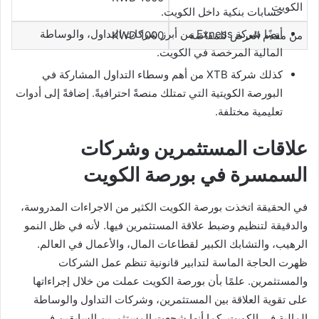
الكويت
حسابات بنكية داخل الكويت.
أيضًا شركة Exness من أبرز شركات التداول، والوساطة
من مقدم العرض للمقاصة
KWD 1000
المالية المرخصة في الكويت.
كذلك شركة XTB من أهم وسطاء التداول المشاركة في
البورصة الكويتية التي تمتلك منصةً احترافيةً. إضافةً إلى أدوات
تعليمية مختلفة.
علاقات المستثمرين وشركات
السمسرة في بورصة الكويت
في الحقيقة اتخذت بورصة الكويت الكثير من الاجراءات المدروسة،
والدقيقة لتنظيم وضبط علاقة المستثمرين فيها. لأنه في ظل النمو
الرهيب، والتشابك الكبير لقطاعات المال، والأعمال في العالم.
ظهرت الحاجة الماسة لتدابير قانونية تنظم عمل الشركات
والمستثمرين. علمًا بأن بورصة الكويت عملت من خلال إجراءاتها
على تقوية العلاقة بين المستثمرين، وشركات التداول والوساطة
المالية في الكويت. كما أنها شجعت المستثمرين السابقين في