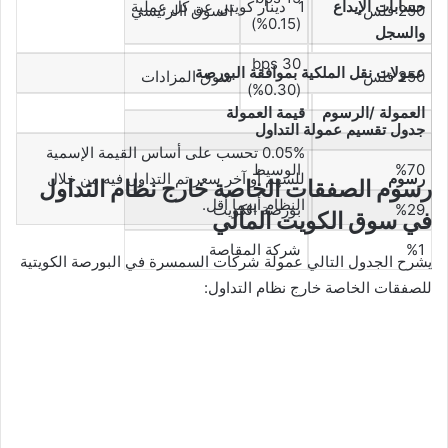
حسابات الإيداع
1 دينار كويتي عن كل عملية
250 فلس
السوق االرئيسي
(%0.15)
والسجل
30 bps
عمولات نقل الملكية بموافقة البورصة
250 فلس
سوق المزادات
(%0.30)
العمولة /الرسوم
قيمة العمولة
جدول تقسيم عمولة التداول
0.05% تحسب على أساس القيمة الإسمية
%70
الوسيط
رسوم
للسهم أو آخر سعر تم التداول فيه من خلال
رسوم الصفقات الخاصة خارج نظام التداول
النظام أيهما أقل.
%29
بورصة الكويت
في سوق الكويت المالي
%1
شركة المقاصة
يشرح الجدول التالي عمولة شركات السمسرة في البورصة الكويتية
للصفقات الخاصة خارج نظام التداول: