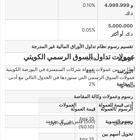
و 4،999،999
0.10%
د.ك.
5،000،000
0.05%
د.ك. أو أكثر
تقسيم رسوم نظام تداول الأوراق المالية غير المدرجة
عمولات تداول السوق الرسمي الكويتي
الوسيط
50%
أيضًا من بين عمولات عمولة شركات السمسرة في البورصة الكويتية
البورصة
48%
عمولات السوق الرسمي التي سنوردها في الجدول التالي مع أدنى
المقاصة
2%
قيمة لها:
رسوم وعمولات وكالة المقاصة
أدنى قيمة للعمولة
العمولات
الرسوم /العمولة
قيمة العمولة
10 bps
رسوم التسوية
(500) فلس عن كل صفقة
250 فلس
السوق الأول
(%0.10)
تحويل أسهم بين
15 bps