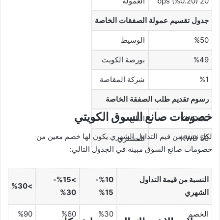
20 bps (%0.20)
العمولة
جدول تقسيم عمولة الصفقات الخاصة
%50
الوسيط
%49
بورصة الكويت
%1
شركة المقاصة
رسوم تقديم طلب الصفقة الخاصة
خصومات صانع السوق الكويتي
KWD 50
البائع
لكل نسبة من قيم التداول الشهري يكون لها خصم معين من
KWD 50
المشتري
خصومات صانع السوق مبينة في الجدول التالي:
النسبة من قيمة التداول
%10-
>%15-
>%30
الشهري
%15
%30
الخصم
%30
%60
%90