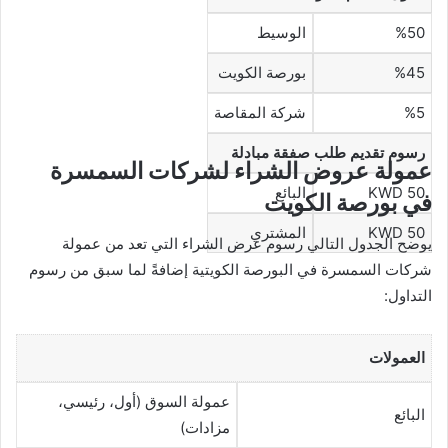
%50
الوسيط
%45
بورصة الكويت
%5
شركة المقاصة
رسوم تقديم طلب صفقة مبادلة
عمولة عروض الشراء لشركات السمسرة
KWD 50
البائع
في بورصة الكويت
KWD 50
المشتري
يوضح الجدول التالي رسوم عرض الشراء التي تعد من عمولة
شركات السمسرة في البورصة الكويتية إضافةً لما سبق من رسوم
التداول:
العمولات
عمولة السوق (أول، رئيسي،
البائع
مزادات)