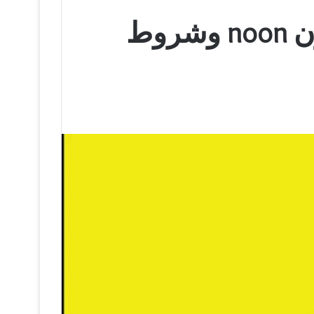
افلييت نون شرح التسويق بالعمولة لموقع نون noon وشروط