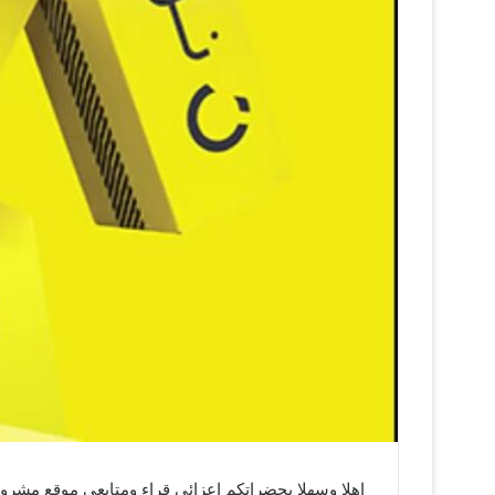
اهلا وسهلا بحضراتكم اعزائي قراء ومتابعي موقع مشر