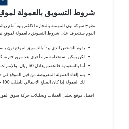
شروط التسويق بالعمولة لموقع نون
تطرح شركة نون المهتمة بالتجارة الالكترونية أمام زبائنه
اليوم سنتعرف على شروط التسويق بالعمولة لموقع نون oon
يقوم الشخص الذي يبدأ بالتسويق لموقع نون با
لكن يمكن استخدامه مرة أخرى بعد مرور فترة، كما تكون العمولة افلييت 
أما بالسعودية فالخصم يعادل 50 ريال، والإمارات أيضًا، ولكن التعامل بالدرهم بها، وتوجد بعض المنتجات التي لا يوجد عليها خصم.
يتم إلغاء العمولة المفروضة من قبل الموقع في ح
لك العمولة إذا كان المبلغ الإجمالي للطلب 100 جنيه مصري، وذلك لأن الربح هنا لا يكفي للعمولة أيضًا.
افضل موقع تحليل العملات وتحليلات حركة سوق الفورك