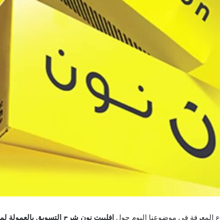
وع المعرفة فى موضوعنا اليوم حول
افلييت نون شرح التسويق بالعمولة لموقع نون noon وشروط التسويق 