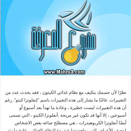
نظرًا لأن جسمك يتكيف مع نظام غذائي الكيتون ، فقد يحدث عدد من
التغييرات. غالبًا ما يشار إلى هذه التغييرات باسم “إنفلونزا كيتو”. رغم
أن هذه التغييرات ليست خطيرة ، وعادة ما تهدأ بعد أسبوع أو
أسبوعين ، إلا أنها قد تكون غير مريحة .أنفلونزا الكيتو ، التي تسمى
أيضًا أنفلونزا الكربوهيدرات ، هي مصطلح صاغه بعض الاشخاص
لوصف الأعراض التي يواجهونها عند بدء النظام الغذائي. عادة ما يتم