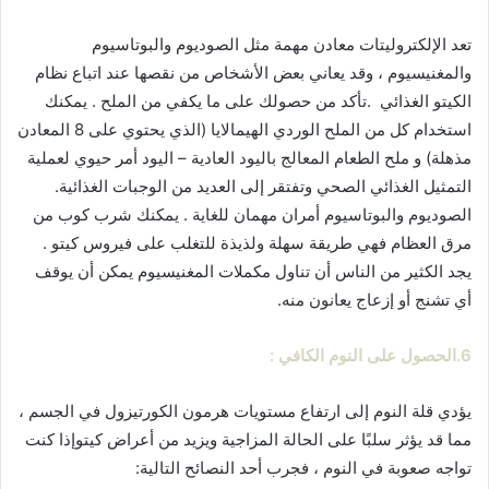
تعد الإلكتروليتات معادن مهمة مثل الصوديوم والبوتاسيوم
والمغنيسيوم ، وقد يعاني بعض الأشخاص من نقصها عند اتباع نظام
الكيتو الغذائي .تأكد من حصولك على ما يكفي من الملح . يمكنك
استخدام كل من الملح الوردي الهيمالايا (الذي يحتوي على 8 المعادن
مذهلة) و ملح الطعام المعالج باليود العادية – اليود أمر حيوي لعملية
التمثيل الغذائي الصحي وتفتقر إلى العديد من الوجبات الغذائية.
الصوديوم والبوتاسيوم أمران مهمان للغاية . يمكنك شرب كوب من
مرق العظام فهي طريقة سهلة ولذيذة للتغلب على فيروس كيتو .
يجد الكثير من الناس أن تناول مكملات المغنيسيوم يمكن أن يوقف
أي تشنج أو إزعاج يعانون منه.
6.الحصول على النوم الكافي
:
يؤدي قلة النوم إلى ارتفاع مستويات هرمون الكورتيزول في الجسم ،
مما قد يؤثر سلبًا على الحالة المزاجية ويزيد من أعراض كيتوإذا كنت
تواجه صعوبة في النوم ، فجرب أحد النصائح التالية: