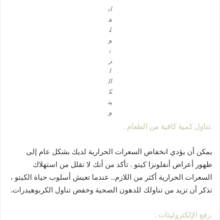
ان
ف
ل
و
ن
ز
ا
ال
ك
يت
و
.تناول كمية كافية من الطعام .
يمكن أن يؤدي انخفاض السعرات الحرارية لديك بشكل عام إلى
ظهور أعراض أنفلونزا كيتو . تأكد من أنك لا تقلل من استهلاك
السعرات الحرارية أكثر من اللازم.. عندما تعيش أسلوب حياة الكيتو ،
تذكر أن تزيد من تناولك للدهون الصحية وخفض تناول الكربوهيدرات.
.رفع الإلكتروليتات :