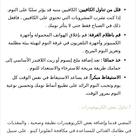
قلل من تناول الكافيين:
الكافيين منبه قد يؤثر سلبًا على النوم.
إذا كنت تشرب المشروبات التي تحتوي على الكافيين ، فافعل
ذلك في الصباح فقط حتى لا يتأثر نومك .
قم باظلام الغرفة:
قم بإغلاق الهواتف المحمولة وأجهزة
الكمبيوتر وأجهزة التلفزيون في غرفة النوم لتهيئة بيئة مظلمة
وتعزيز النوم المريح .
خذ حمامًا :
تعد إضافة ملح إبسوم أو زيت اللافندر الأساسي إلى
حمامك طريقة مريحة للاسترخاء والاستعداد للنوم .
الاستيقاظ مبكراً:
قد يساعد الاستيقاظ في نفس الوقت كل
يوم وتجنب النوم الزائد على تطبيع أنماط نومك وتحسين نوعية
النوم بمرور الوقت.
7.تناول
بعض الكربوهيدرات .
المضي قدما وإضافة بعض الكربوهيدرات نظيفة وصحية ، والمغذيات
في نظامك الغذائي للمساعدة في مكافحة انفلونزا كيتو . على سبيل