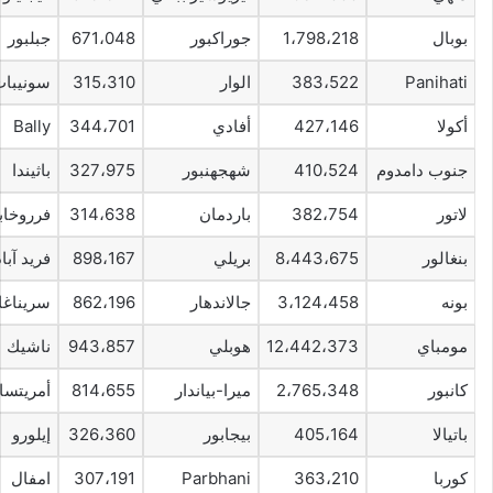
بوبال
1،798،218
جوراكبور
671،048
جبلبور
Panihati
383،522
الوار
315،310
سونيبا
أكولا
427،146
أفادي
344،701
Bally
جنوب دامدوم
410،524
شهجهنبور
327،975
باثيندا
لاتور
382،754
باردمان
314،638
فرروخابا
بنغالور
8،443،675
بريلي
898،167
فريد آباد
بونه
3،124،458
جالاندهار
862،196
سريناغا
مومباي
12،442،373
هوبلي
943،857
ناشيك
كانبور
2،765،348
ميرا-بياندار
814،655
أمريتسا
باتيالا
405،164
بيجابور
326،360
إيلورو
كوربا
363،210
Parbhani
307،191
امفال