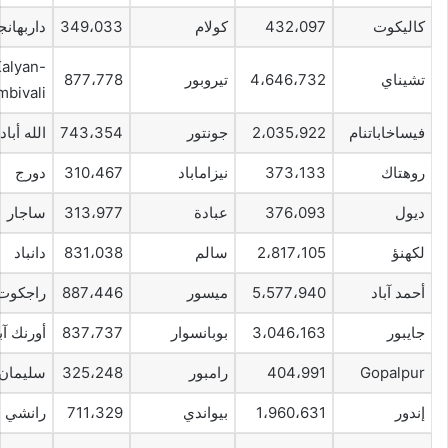
كاليكوت
432،097
كولام
349،033
داربهانج
alyan-
تشيناي
4،646،732
تيروبور
877،778
bivali
فيساخاباتنام
2،035،922
جونتور
743،354
الله أباد
روهتاك
373،133
نيزاماباد
310،467
دورج
ديول
376،093
عبادة
313،977
ساجار
لكهنؤ
2،817،105
سالم
831،038
دانباد
أحمد آباد
5،577،940
ميسور
887،446
راجكوت
جايبور
3،046،163
بوبانسوار
837،737
أورنك آب
Gopalpur
404،991
رامبور
325،248
سليمان 
إندور
1،960،631
بيواندي
711،329
رانشي