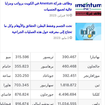
وظائف شركة Amentum في الكويت برواتب ومزايا
عالية لجميع الجنسيات
16 فبراير، 2023
نحت الجسم وشفط البطن: الحقائق والأوهام وكل ما
تحتاج إلى معرفته حول هذه العمليات الجراحية
2 مايو، 2023
بهاتبارا
390،467
ثريسور
315،596
ميو
جالجاون
460،468
برهامبور
355،823
خامام
موزافارنجر
392،451
جوناغاد
320،250
ساعة
ثين
1،818،872
سهارنبور
703،345
هاورا
كلكتا
4،496،694
جورجاون
876،824
فاساي ف
دلهي
11،034،555
تيريوشيراببالي
916،674
فيجاياوا