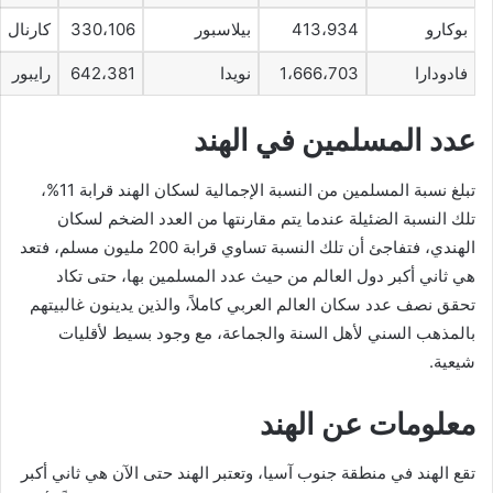
بوكارو
413،934
بيلاسبور
330،106
كارنال
فادودارا
1،666،703
نويدا
642،381
رايبور
عدد المسلمين في الهند
تبلغ نسبة المسلمين من النسبة الإجمالية لسكان الهند قرابة 11%،
تلك النسبة الضئيلة عندما يتم مقارنتها من العدد الضخم لسكان
الهندي، فتفاجئ أن تلك النسبة تساوي قرابة 200 مليون مسلم، فتعد
هي ثاني أكبر دول العالم من حيث عدد المسلمين بها، حتى تكاد
تحقق نصف عدد سكان العالم العربي كاملاً، والذين يدينون غالبيتهم
بالمذهب السني لأهل السنة والجماعة، مع وجود بسيط لأقليات
شيعية.
معلومات عن الهند
تقع الهند في منطقة جنوب آسيا، وتعتبر الهند حتى الآن هي ثاني أكبر