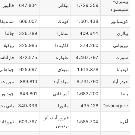
بيمبري-
1،729،359
بيكانر
647،804
قاليور
تشينشواد
كويمباتور
1،601،438
كوتاك
606،007
شانديغا
بيلارى
409،644
ساتارا
326،789
جالنا
تيروباتي
374،260
كاكينادا
325،985
روكيلا
سورت
4،467،797
عليكره
872،575
فاراناس
لوديانا
1،613،878
بهيلاي
625،697
جواهاتي
حيدر آباد
6،731،790
مراد آباد
889،810
ميروت
باتنا
1،683،200
أمرافاتي
646،801
جودبور
Davanagere
435،128
ماثورا
349،336
باني بت
فيروز آباد، أتر
أغرة
1،585،704
603،797
ثيروفانان
برديش