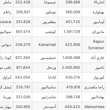
اجارتالا
399،688
شيموغا
322،428
ماطر
بهيلوارة
360،009
تومكور
305،821
راتلام
أودايبور
451،735
مظفربور
351،838
ukarai
مادوراي
1،561،129
كوتشي
601،574
سولابور
Rajpur
423،806
Kamarhati
336،579
ديواس
Sonarpur
غازي آباد
1،636،068
جمشيدبور
631،364
كوتا، ر
ناغبور
2،405،665
ورنجل
811،844
نافي مو
كورنول
430،214
كادابا
343،054
آيزاول
راجا ماهندري
419،818
سامبالبور
335،761
إيشل ك
بهاجالبور
398،138
شاندرابور
321،036
بورنيا
Maheshtala
449،423
أحمدنجر
350،905
بيهار ش