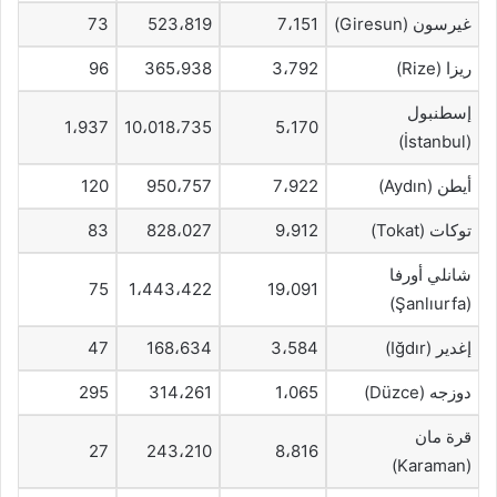
غيرسون (Giresun)
7،151
523،819
73
ريزا (Rize)
3،792
365،938
96
إسطنبول
1،937
10،018،735
5،170
(İstanbul)
أيطن (Aydın)
7،922
950،757
120
توكات (Tokat)
9،912
828،027
83
شانلي أورفا
75
1،443،422
19،091
(Şanlıurfa)
إغدير (Iğdır)
3،584
168،634
47
دوزجه (Düzce)
1،065
314،261
295
قرة مان
27
243،210
8،816
(Karaman)