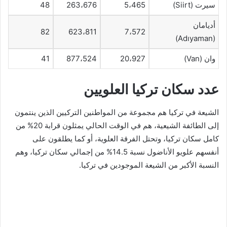
سيرت (Siirt)
5،465
263،676
48
أديامان
82
623،811
7،572
(Adıyaman)
وان (Van)
20،927
877،524
41
عدد سكان تركيا العلويين
الشيعة في تركيا هم مجموعة من المواطنين التركيين الذين ينتمون
إلى الطائفة الشيعية، هم في الوقت الحالي يمثلون قرابة 20% من
كامل سكان تركيا، وتحتل الفرقة العلوية، أو كما يطلقون على
أنفسهم علويو الأناضول نسبة 14.5% من إجمالي سكان تركيا، وهم
النسبة الأكبر من الشيعة الموجودين في تركيا.