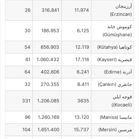
أرزينجان
26
316،841
11،974
(Erzincan)
كوموش خانة
30
186،953
6،125
(Gümüşhane)
كوتاهيا (Kütahya)
12،119
656،903
54
قيصرية (Kayseri)
17،116
1،060،432
61
أدرنة (Edirne)
6،241
402،606
64
جانقري (Çankırı)
8،411
270،355
32
قوجه ايلي
331
1،206،085
3635
(Kocaeli))
مانيسا (Manisa)
13،120
1،260،169
96
مرسين (Mersin)
15،737
1،651،400
104