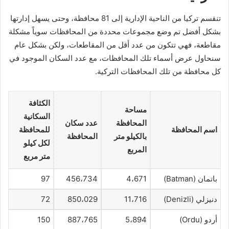
تنقسم تركيا من الناحية الإدارية إلى 81 محافظة، وحتى يسهل إدارتها
بشكل أفضل تم وضع مجموعات محددة من المحافظات سوياً مشكلة
مقاطعة، فهي تتكون من عدد أقل من المقاطعات، ولكن بشكل عام
سنحاول عرض أسماء تلك المحافظات، مع عدد السكان الموجود في
كل محافظة من تلك المحافظات التركية.
الكثافة
مساحة
السكانية
المحافظة
عدد سكان
اسم المحافظة
للمحافظة
بالكيلو متر
المحافظة
لكل كيلو
المربع
متر مربع
باتمان (Batman)
4،671
456،734
97
دنيزلي (Denizli)
11،716
850،029
72
أردو (Ordu)
5،894
887،765
150