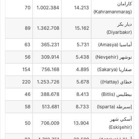
كارامان
70
1،002،384
14،213
(Kahramanmaraş)
ديار بكر
89
1،362،708
15،162
(Diyarbakır)
أماسيا (Amasya)
5،731
365،231
63
نوشهر (Nevşehir)
5،438
309،914
56
صقاريا (Sakarya)
4،895
756،168
154
خطاي (Hattay))
5،678
1،253،726
220
بيطليس (Bitlis)
8،413
388،678
46
إسبرطة (Isparta)
8،733
513،681
58
أسكي شهر
50
706،009
13،904
(Eskişehir)