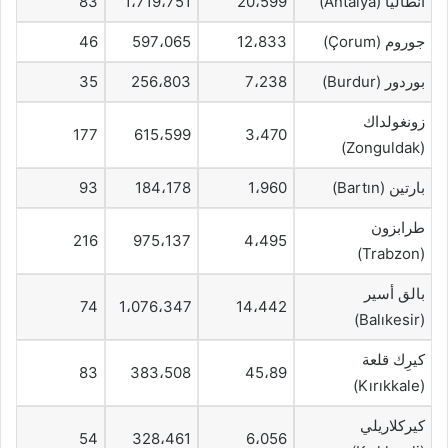
أنطاليا (Antalya)
20،599
1،719،751
83
جوروم (Çorum)
12،833
597،065
46
بوردور (Burdur)
7،238
256،803
35
زونغولداك
177
615،599
3،470
(Zonguldak)
بارتين (Bartın)
1،960
184،178
93
طرابزون
216
975،137
4،495
(Trabzon)
بالق أسير
74
1،076،347
14،442
(Balıkesir)
كيرِك قلعة
83
383،508
45،89
(Kırıkkale)
كيركلاريلي
54
328،461
6،056