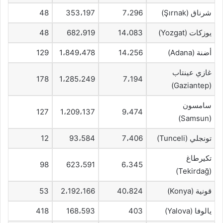
شرناق (Şırnak)
7،296
353،197
48
يوزكات (Yozgat)
14،083
682،919
48
أضنة (Adana)
14،256
1،849،478
129
غازي عينتاب
178
1،285،249
7،194
(Gaziantep)
سامسون
127
1،209،137
9،474
(Samsun)
تونجلي (Tunceli)
7،406
93،584
12
تكيرطاغ
98
623،591
6،345
(Tekirdağ)
قونية (Konya)
40،824
2،192،166
53
يالوفا (Yalova)
403
168،593
418