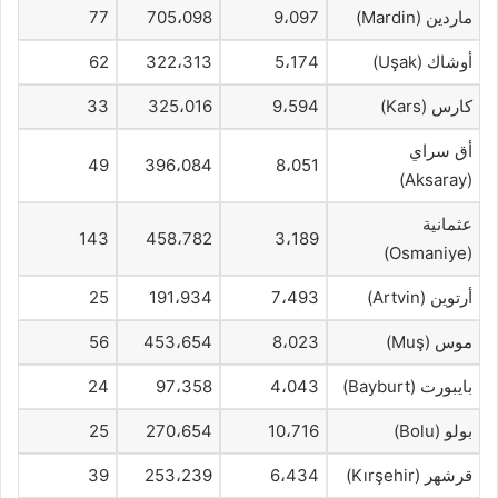
ماردين (Mardin)
9،097
705،098
77
أوشاك (Uşak)
5،174
322،313
62
كارس (Kars)
9،594
325،016
33
أق سراي
49
396،084
8،051
(Aksaray)
عثمانية
143
458،782
3،189
(Osmaniye)
أرتوين (Artvin)
7،493
191،934
25
موس (Muş)
8،023
453،654
56
بايبورت (Bayburt)
4،043
97،358
24
بولو (Bolu)
10،716
270،654
25
قرشهر (Kırşehir)
6،434
253،239
39