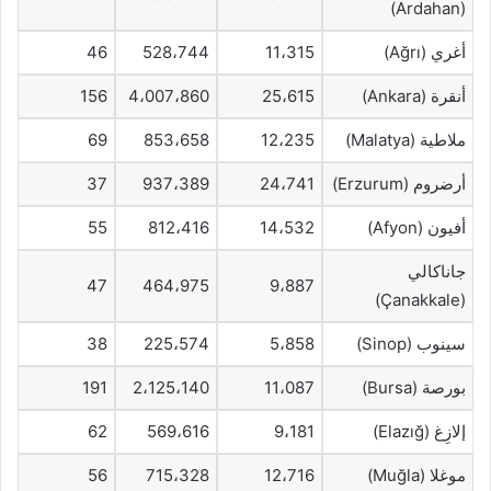
(Ardahan)
أغري (Ağrı)
11،315
528،744
46
أنقرة (Ankara)
25،615
4،007،860
156
ملاطية (Malatya)
12،235
853،658
69
أرضروم (Erzurum)
24،741
937،389
37
أفيون (Afyon)
14،532
812،416
55
جاناكالي
47
464،975
9،887
(Çanakkale)
سينوب (Sinop)
5،858
225،574
38
بورصة (Bursa)
11،087
2،125،140
191
إلازِغ (Elazığ)
9،181
569،616
62
موغلا (Muğla)
12،716
715،328
56