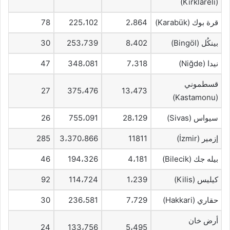
(Kırklareli)
قرة بوك (Karabük)
2،864
225،102
78
بينكُل (Bingöl)
8،402
253،739
30
نيدا (Niğde)
7،318
348،081
47
قسطموني
27
375،476
13،473
(Kastamonu)
سيواس (Sivas)
28،129
755،091
26
إزمير (İzmir)
11811
3،370،866
285
بيله جك (Bilecik)
4،181
194،326
46
كيليس (Kilis)
1،239
114،724
92
حقاري (Hakkari)
7،729
236،581
30
أرض خان
24
133،756
5،495