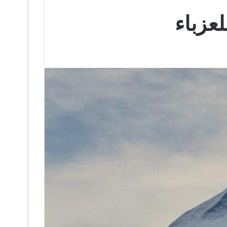
لعزباء