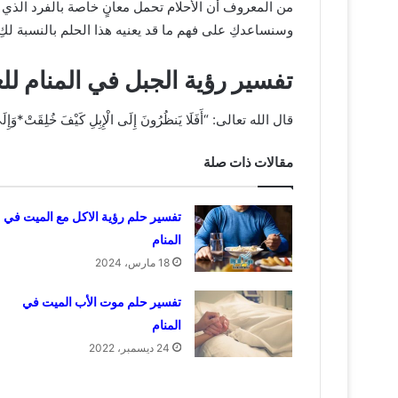
من المعروف أن الأحلام تحمل معانٍ خاصة بالفرد الذي 
وسنساعدكِ على فهم ما قد يعنيه هذا الحلم بالنسبة لكِ 
تفسير رؤية الجبل في المنام للع
قال الله تعالى: “أَفَلَا يَنظُرُونَ إِلَى الْإِبِلِ كَيْفَ خُلِقَتْ*وَإِ
مقالات ذات صلة
تفسير حلم رؤية الاكل مع الميت في
المنام
18 مارس، 2024
تفسير حلم موت الأب الميت في
المنام
24 ديسمبر، 2022