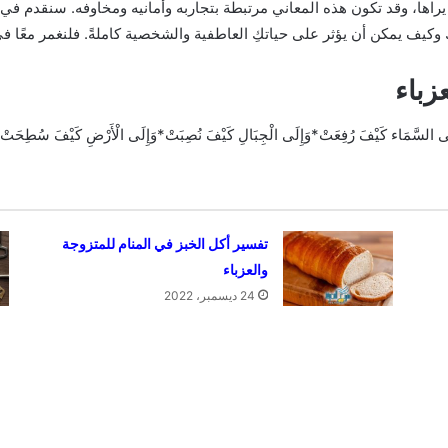
يراها، وقد تكون هذه المعاني مرتبطة بتجاربه وأمانيه ومخاوفه. سنقدم في
وكيف يمكن أن يؤثر على حياتكِ العاطفية والشخصية كاملةً. فلنغمر معًا في
زباء
لَى السَّمَاء كَيْفَ رُفِعَتْ*وَإِلَى الْجِبَالِ كَيْفَ نُصِبَتْ*وَإِلَى الْأَرْضِ كَيْفَ سُطِحَتْ
تفسير أكل الخبز في المنام للمتزوجة
والعزباء
24 ديسمبر، 2022