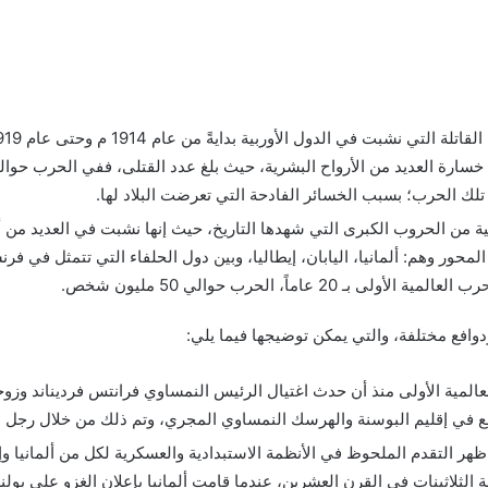
ك الحرب؛ بسبب الخسائر الفادحة التي تعرضت البلاد لها.
بين دول المحور وهم: ألمانيا، اليابان، إيطاليا، وبين دول الحلفاء التي تتمثل في 
 عاماً، الحرب حوالي 50 مليون شخص.
افع مختلفة، والتي يمكن توضيجها فيما يلي:
تي تقع في إقليم البوسنة والهرسك النمساوي المجري، وتم ذلك من خلال رجل
ر التقدم الملحوظ في الأنظمة الاستبدادية والعسكرية لكل من ألمانيا وإيط
 الثلاثينات في القرن العشرين، عندما قامت ألمانيا بإعلان الغزو على بول