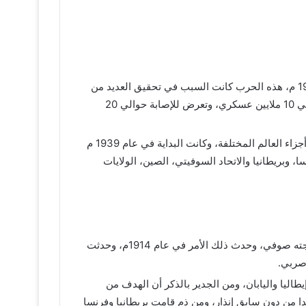
تعتبر من الحروب الدموية القاتلة التي نشبت في الدول الأوربية بدايةً من عام 1914 م وحتى عام 1919 م، هذه الحرب كانت السبب في تحقيق العديد من
الخسائر في كافة المجالات، وكما أنها السبب في خسارة العديد من الأرواح البشرية، حيث بلغ عدد القتلى، ففي الحرب حوالي 10 ملايين عسكري، وتعرض للإصابة حوالي 20
تعتبر الحرب العالمية الثانية من الحروب الكبرى التي شهدها التاريخ، حيث إنها نشبت في العديد من أجزاء العالم المختلفة، وكانت البداية في عام 1939 م
فرنسا، وبريطانيا والاتحاد السوفيتي، الصين، الولايات
: كانت بداية الحرب العالمية الأولى منذ أن حدث اغتيال الرئيس النمساوي فرانتس فرديناند وزوجته صوفي، وحدث ذلك الأمر في عام 1914م، وحدثت
 صربي.
اليا واليابان، ومن الجدير بالذكر أن الهدف من
ندا من دون سابق إنذار، ومن ذم قامت بريطانيا وفرنسا