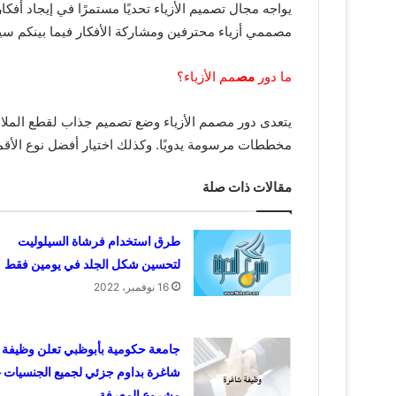
يواجه مجال
تصميم الأزياء
تحديًا مستمرًا في إيجاد أفك
مصممي أزياء محترفين ومشاركة الأفكار فيما بينكم سي
ما دور
مص
مم الأزياء؟
يتعدى دور
مصمم الأزياء
وضع تصميم جذاب لقطع الملابس
مخططات مرسومة يدويًا. وكذلك اختيار أفضل نوع الأق
مقالات ذات صلة
طرق استخدام فرشاة السيلوليت
لتحسين شكل الجلد في يومين فقط
16 نوفمبر، 2022
جامعة حكومية بأبوظبي تعلن وظيفة
شاغرة بداوم جزئي لجميع الجنسيات 
مشروع المعرفة