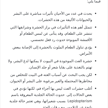
فيما يلي:
يحدث في عدد من الأحيان تأثيرات مباشرة على البشر
والحيوانات الأليفة من هذه الحشرات.
تتمثل أهم هذه التأثيرات في براز الحشرة وشرانقها التي
تنتشر على الطعام، وقد يتأتى عن لمس الطعام أو
الأقمشة الموبوءة حدوث رد فعل تحسسي.
يؤدي تناول الطعام الملوث بالحشرة إلى الإصابة ببعض
الأمراض.
حشرة العث الموجودة في البيوت لا يمكنها لدغ البشر، ولا
تهتم بالتغذية على بقايا شعر أو جلد الإنسان.
لكن يجب البحث عن أسباب العته في البيت للتخلص من
مخاطرها المحتملة والغير مرغوبة على البشر أو الحيوان.
أغلب حشرات العث ليس بها أجزاء فم، لكنها تؤدي في
بعض الحالات إلى حدوث الحالة الجلدية المعروفة باسم
Lepidopterism بسبب شعيراتها، وهي تعتبر حالة جلدية
ناتجة عن التلامس مع يرقات العثة.