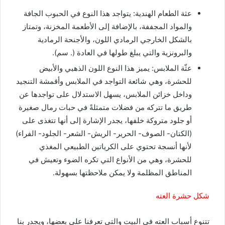
عثة الطعام الهندية: يتواجد هذا النوع في الحبوب الجافة
والمواد المجففة، بالإضافة إلى الأطعمة المخزنة، وتمتاز
بالشكل الخارجي الرمادي اللون، والأجنحة الرمادية
والبرونزية والتي يبلغ طولها في العادة (. سم).
عثّة الملابس: يميز هذا النوع اللون الذهبي والأبيض
للحشرة، وهي شائعة التواجد في الملابس وأقمشة التنجيد
وداخل خزائن الملابس، يسهل الاستدلال على تواجدها عن
طريق ما تتركه من فضلات متمثلةً في حبات رمال صغيرة
أو جلود متروكة خلفها، يجدر الإشارة إلى أنها تتغذى على
(الكتان- الصوف- الحرير- الريش- الشعر- الجلود- الفراء)
لأنها أنسجة تحتوي على الكرياتين الطبيعي المغذي
للحشرة، وهي من الأنواع التي تكره الضوء وتعيش في
المناطق المظلمة ولا يمكن ملاحظتها بسهولة.
شكل حشرة العته
تتنوع أسباب العته في البيت والتي تعرفنا على بعضها، ويجدر بنا