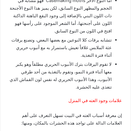
أما النوع الآخر Casemaking moths فهو مشابه في
الحجم والمظهر النوع السابق، لكن يميز هذا النوع الأجنحة
ذات اللون البني بالإضافة إلى وجود البقع الباهتة الداكنة
اللون على أجنحتها، أما الشعر الموجود على رأسها فهو
افتح في اللون من النوع السابق.
تتشابه يرقات كلا النوعين مع بعضها البعض، وتصنع يرقات
عثة الملابس غلافاً تعيش باستمرار به مع أنبوب حريري
أثناء فترة التغذية.
لا تقوم اليرقات بترك الأنبوب الحريري مطلقاً وهو يكبر
معها أثناء فترة النمو، وتقوم بالتغذية من أحد طرفي
الأنبوب، وهذا الأنبوب الحريري له نفس لون القماش الذي
تتغذى عليه الحشرة.
علامات وجود العته في المنزل
إن معرفة أسباب العته في البيت تسهل التعرف على أهم
العلامات الدالة على تواجد هذه الحشرات بالمكان، ومنها: