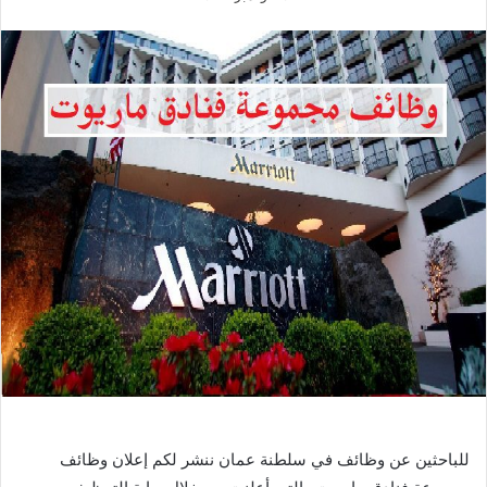
للباحثين عن وظائف في سلطنة عمان ننشر لكم إعلان وظائف