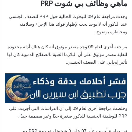
ماهي وظائف بي شوت PRP
وجدت مراجعة عام 09 للبحوث الحالية حول PRP للضعف الجنسي
عند الذكور أنه لا يوجد بحث لإظهار فوائد هذا الإجراء وسلامته
ومخاطره بوضوح.
مراجعة أخرى لعام 09 وجد مصدر موثوق أنه كان هناك أدلة محدودة
للغاية مصدر موثوق على أن البلازما الغنية بالصفائح الدموية كان لها
تأثير إيجابي على الضعف الجنسي.
وخلصت مراجعة أخرى لعام 09 إلى أن الدراسات التي أجريت على
PRP للوظيفة الجنسية للذكور صغيرة جدًا وغير مصممة جيدًا.
في دراسة أجريت عام 07 على 0 شخصًا ، تم دمج PRP مع