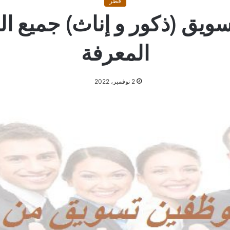
قطر
يق (ذكور و إناث) جميع ا
المعرفة
2 نوفمبر، 2022