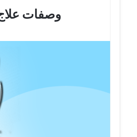
وصفات علاج الكلف ٩ طرق نتيجت