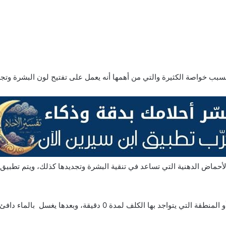
 خواصة الكثيرة والتي من أهمها أنه يعمل على تفتيح لون البشرة وتجديد
وكادو من الفواكه الغنية بفيتامين C وكذلك الأحماض الدهنية التي تساعد في تنقية البشرة وتجديده
 بها الكلف لمدة 0 دقيقة، وبعدها يغسل بالماء دافئ.