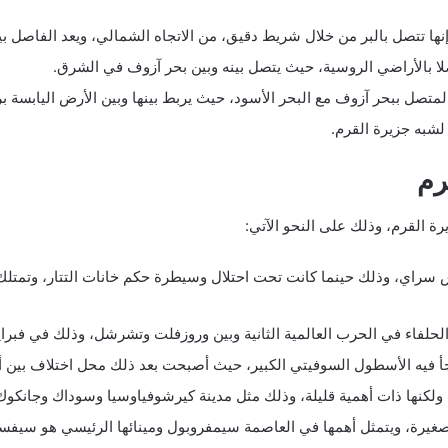
نها تتصل بالبر من خلال شريط دقيق، من الاتجاه الشمالي، ويعد الفاصل ب
ا بالأراضي الروسية، حيث يتصل بينه وبين بحر آزوف في الشرق.
صل ببحر آزوف مع البحر الأسود، حيث يربط بينها وبين الأرض اليابسة ب
لشبه جزيرة القرم.
رم
ة القرم، وذلك على النحو الآتي:
ي، وذلك حينما كانت تحت احتلال وسيطرة حكم خانات التتار، وتمتلك جزي
حلفاء في الحرب العالمية الثانية وبين وروزفلت وتشرشل، وذلك في فبراير لعا
أ فيه الأسطول السوفيتي الكبير، حيث أصبحت بعد ذلك محل اختلاف بين أو
لكنها ذات أهمية قليلة، وذلك مثل مدينة كيرشوفياوسيا وسوداك وجانكوك
الصغيرة، ويتمثل أهمها في العاصمة سيمفروبول ومينائها الرئيسي هو سيفس