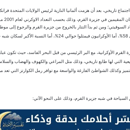
تماع تاريخي، بعد أن هزمت ألمانيا النازية لرئيس الولايات المتحدة فرانكلين 
ووصلت ن
اد السوفيتي؛ ومن ثم بدأ التتار بالخروج من جزيرة القرم والرجوع إلى موط
وتبلغ نسبة شعب الروس من سكان القرم بحوالي 58%، أما الأوكرانيون
ة القرم الأوكرانية، مع البر الرئيسي من قبل البحر الفاسد، حيث تكون ع
يعية التي لها طابع تاريخي، وذلك مثل المراعي والكهوف والهضاب والسلاسل
يز وكذلك الشواطئ الفارغة والواسعة مع توافر رمل الكوارتز التي تعد من 
 السياحة في شبه جزيرة القرم، وذلك على النحو الآتي: