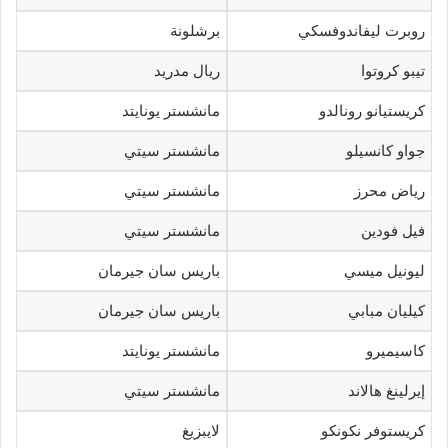
روبرت ليفاندوفسكي
برشلونة
تيبو كروتوا
ريال مدريد
كريستيانو رونالدو
مانشستر يونايتد
جواو كانسيلو
مانشستر سيتي
رياض محرز
مانشستر سيتي
فيل فودين
مانشستر سيتي
ليونيل ميسي
باريس سان جيرمان
كيليان مبابي
باريس سان جيرمان
كاسيميرو
مانشستر يونايتد
إيرلينغ هالاند
مانشستر سيتي
كريستوفر نكونكو
لايبزيغ