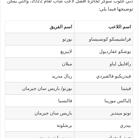
دبي جلوب سوكر لجائزة أفضل لاعب شاب لعام 2022، والتي يمكن
توضيحها فيما يلي:
اسم اللاعب
اسم الفريق
فرانشيسكو كونسيساو
بورتو
يوشكو غفارديول
لايبزيغ
رافاييل لياو
ميلان
فيدريكيو فالفيردي
ريال مدريد
فيتينا
بورتو/ باريس سان جيرمان
إلياكس موريبا
فالنسيا
نونو مينديز
باريس سان جيرمان
بيدري
برشلونة
جود بلينغهام
بوروسيا دورتموند