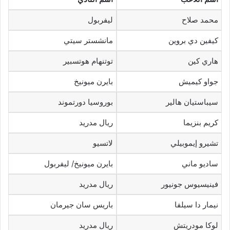
محمد صلاح
ليفربول
كيفين دي بروين
مانشستر سيتي
هاري كين
توتنهام هوتسبير
جواو كيميش
بايرن ميونيخ
سيباستيان هالير
بوروسيا دورتموند
كريم بنزيما
ريال مدريد
تشيرو إيموبيلي
لاتسيو
ساديو ماني
بايرن ميونيخ/ ليفربول
فينيسيوس جونيور
ريال مدريد
نيمار دا سيلفا
باريس سان جيرمان
لوكا مودريتش
ريال مدريد