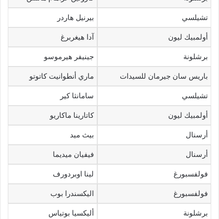
تشيلسي
بيرنيل هاردر
أولمبيك ليون
آدا هيغربرغ
برشلونة
جينيفر هيرموسو
باريس سان جيرمان للسيدات
ماري أنطوانيت كاتوتو
تشيلسي
سامانثا كير
أولمبيك ليون
كاتارينا ماكاريو
أرسنال
بيث ميد
أرسنال
فيفيان ميديما
فولفسبورغ
لينا اوبردورف
فولفسبورغ
اليكسندرا بوب
برشلونة
أليكسيا بوتياس