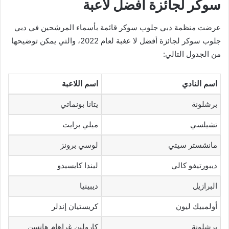
سوكر لجائزة أفضل لاعبة
عرضت منظمة دبي جلوب سوكر قائمة بأسماء المرشحين في دبي
جلوب سوكر لجائزة أفضل لا عغبة لعام 2022، والتي يمكن توضيحها
من الجدول التالي:
اسم النادي
اسم اللاعبة
برشلونة
يتانا بونماتي
تشيلسي
ميلي برايت
مانشستر سيتي
لوسي برونز
ديبورتيفو كالي
ليندا كايسيدو
البرازيل
ديبينيا
أولمبيك ليون
كريستيان إندلر
برشلونة
كارولين غراهام هانسن