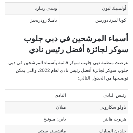
أولمبيك ليون
ويندي رينارد
كوبا ليبرتادوريس
ياميلا رودريجيز
أسماء المرشحين في دبي جلوب
سوكر لجائزة أفضل رئيس نادي
عرضت منظمة دبي جلوب سوكر قائمة بأسماء المرشحين في دبي
جلوب سوكر لجائزة أفضل رئيس نادي لعام 2022، والتي يمكن
توضيحها من الجدول التالي:
رئيس النادي
النادي
باولو سكاروني
ميلان
هربرت هاينر
بايرن ميونيخ
خلدون المبارك
مانشستر سيتي