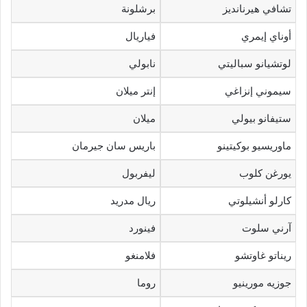
تشافي هيرنانديز
برشلونة
أوناي إيمري
فياريال
لوتشيانو سباليتي
نابولي
سيموني إنزاغي
إنتر ميلان
ستيفانو بيولي
ميلان
ماوريسيو بوكيتينو
باريس سان جيرمان
يورغن كلوب
ليفربول
كارلو أنشيلوتي
ريال مدريد
آرني سلوت
فينورد
ريناتو غاوتشو
فلامنغو
جوزيه مورينيو
روما