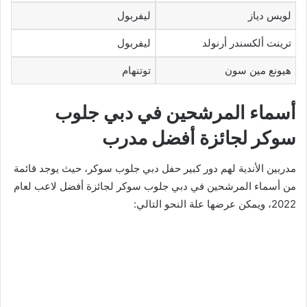
لويس دياز
ليفربول
ترينت ألكسندر أرنولد
ليفربول
هيونع مين سون
توتنهام
أسماء المرشحين في دبي جلوب
سوكر لجائزة أفضل مدرب
مدربين الأندية لهم دور كبير حفل دبي جلوب سوكر، حيث يوجد قائمة
من أسماء المرشحين في دبي جلوب سوكر لجائزة أفضل لاعب لعام
2022، ويمكن عرضها علة النحو التالي: