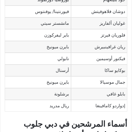
دوشان فلاهوفيتش
فيورنتينا/ يوفنتوس
غوليان ألفاريز
مانشستر سيتي
فلوريان فيرتز
باير ليفركوزن
ريان غرافينبيرش
بايرن ميونيخ
فيكتور أوسيمين
نابولي
بوكايو ساكا
أرسنال
جمال موسيالا
بايرن ميونيخ
بابلو غافي
برشلونة
إدواردو كامافينغا
ريال مدريد
أسماء المرشحين في دبي جلوب