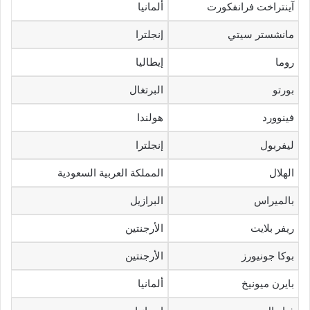
آينتراخت فرانفكورت
ألمانيا
مانشستر سيتي
إنجلترا
روما
إيطاليا
بورتو
البرتغال
فينوورد
هولندا
ليفربول
إنجلترا
الهلال
المملكة العربية السعودية
بالميراس
البرازيل
ريفر بلايت
الأرجنتين
بوكا جونيورز
الأرجنتين
بايرن ميونيخ
ألمانيا