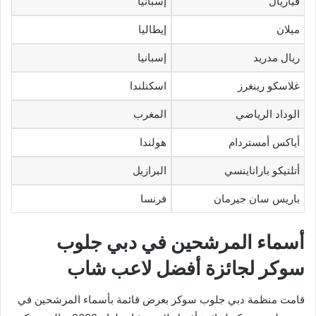
فياريال
إسبانيا
ميلان
إيطاليا
ريال مدريد
إسبانيا
غلاسكو رينغرز
اسكتلندا
الوداد الرياضي
المغرب
أياكس أمستردام
هولندا
أتلتيكو باراناينسي
البرازيل
باريس سان جيرمان
فرنسا
أسماء المرشحين في دبي جلوب
سوكر لجائزة أفضل لاعب شاب
قامت منظمة دبي جلوب سوكر بعرض قائمة بأسماء المرشحين في