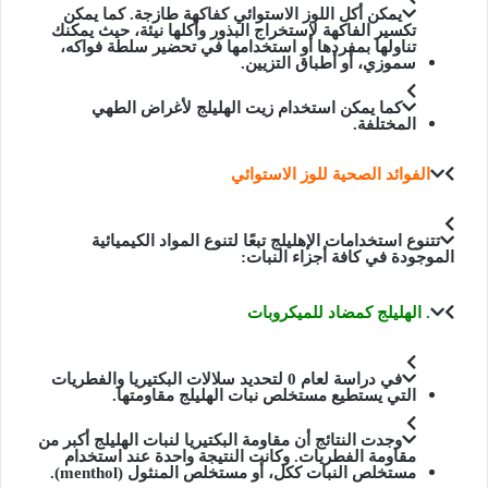
يمكن أكل اللوز الاستوائي كفاكهة طازجة. كما يمكن
تكسير الفاكهة لاستخراج البذور وأكلها نيئة، حيث يمكنك
تناولها بمفردها أو استخدامها في تحضير سلطة فواكه،
سموزي، أو أطباق التزيين.
كما يمكن استخدام زيت الهليلج لأغراض الطهي
المختلفة.
الفوائد الصحية للوز الاستوائي
تتنوع استخدامات الإهليلج تبعًا لتنوع المواد الكيميائية
الموجودة في كافة أجزاء النبات:
. الهليلج كمضاد للميكروبات
في دراسة لعام 0 لتحديد سلالات البكتيريا والفطريات
التي يستطيع مستخلص نبات الهليلج مقاومتها.
وجدت النتائج أن مقاومة البكتيريا لنبات الهليلج أكبر من
مقاومة الفطريات. وكانت النتيجة واحدة عند استخدام
مستخلص النبات ككل، أو مستخلص المنثول (menthol).