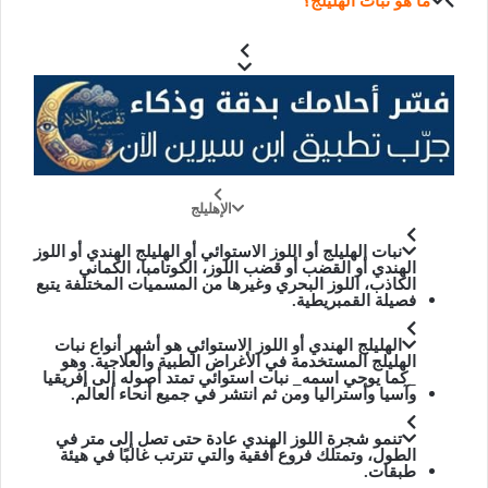
ما هو نبات الهليلج؟
الإهليلج
نبات الهليلج أو اللوز الاستوائي أو الهليلج الهندي أو اللوز
الهندي أو القضب أو قضب اللوز، الكوتامبا، الكماني
الكاذب، اللوز البحري
وغيرها من المسميات المختلفة يتبع
فصيلة القمبريطية.
الهليلج الهندي أو اللوز الاستوائي هو أشهر أنواع نبات
الهليلج المستخدمة في الأغراض الطبية والعلاجية. وهو
_كما يوحي اسمه_ نبات استوائي تمتد أصوله إلى إفريقيا
وآسيا وأستراليا ومن ثم انتشر في جميع أنحاء العالم.
تنمو شجرة اللوز الهندي عادة حتى تصل إلى متر في
الطول، وتمتلك فروع أفقية والتي تترتب غالبًا في هيئة
طبقات.