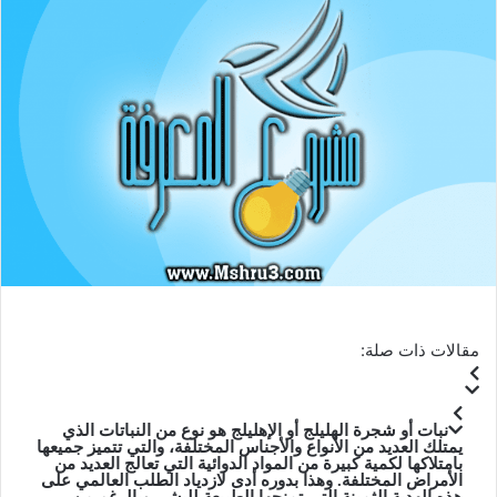
مقالات ذات صلة:
نبات أو شجرة الهليلج أو الإهليلج هو نوع من النباتات الذي
يمتلك العديد من الأنواع والأجناس المختلفة، والتي تتميز جميعها
بامتلاكها لكمية كبيرة من المواد الدوائية التي تعالج العديد من
الأمراض المختلفة. وهذا بدوره أدى لازدياد الطلب العالمي على
هذه الهدية الثمينة التي تمنحها الطبيعة للبشر. وبالرغم من