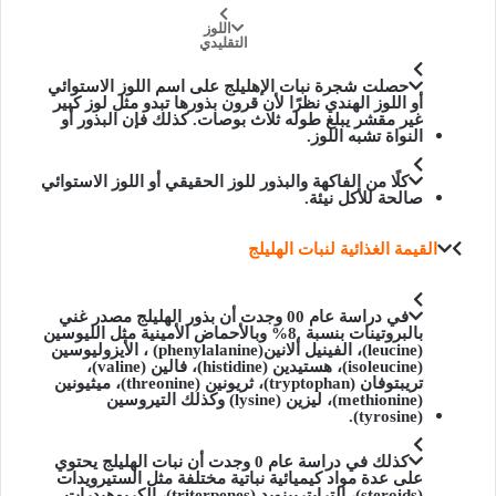
اللوز
التقليدي
حصلت شجرة نبات الإهليلج على اسم اللوز الاستوائي
أو اللوز الهندي نظرًا لأن قرون بذورها تبدو مثل لوز كبير
غير مقشر يبلغ طوله ثلاث بوصات. كذلك فإن البذور أو
النواة تشبه اللوز.
كلًا من الفاكهة والبذور للوز الحقيقي أو اللوز الاستوائي
صالحة للأكل نيئة.
القيمة الغذائية لنبات الهليلج
في دراسة عام 00 وجدت أن بذور الهليلج مصدر غني
بالبروتينات بنسبة .8% وبالأحماض الأمينية مثل الليوسين
(leucine)، الفينيل ألانين(phenylalanine) ، الأيزوليوسين
(isoleucine)، هستيدين (histidine)، فالين (valine)،
تريبتوفان (tryptophan)، ثريونين (threonine)، ميثيونين
(methionine)، ليزين (lysine) وكذلك التيروسين
(tyrosine).
كذلك في دراسة عام 0 وجدت أن نبات الهليلج يحتوي
على عدة مواد كيميائية نباتية مختلفة مثل
الستيرويدات
(steroids)، الترايتربينويد (triterpenes)، الكربوهيدرات