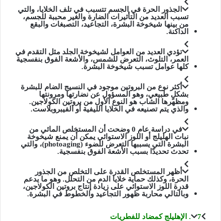
الجذور الحرة في الجسم تتسبب في تلف الخلايا، والتي
تسبب العديد من التأثيرات الضارة والغير محببة للجسم،
من بينها شيخوخة البشرة، التجاعيد، التصبغات والبقع
الداكنة.
تؤدي العديد من العوامل لشيخوخة الجلد مثل التقدم في
العمر، التلوث، التعرض للشمس، والأشعة الفوق بنفسجية
كلها عوامل تسبب شيخوخة البشرة.
أكثر نوع من البروتين موجود في النسيج الضام للبشرة
بشكلٍ طبيعي، وهو المسؤول عن نضارتها ومرونتها
ومظهرها الشاب هو النوع الأول من بروتين الكولاجين.
والذي يتم تصنيعه في الخلايا الليفية أو الفيبروبلاست.
في دراسة عام 0 وضحت أن المستخلص المائي من
نبات الهليلج أو اللوز الاستوائي يمكن أن يمنع شيخوخة
البشرة التي يسببها التعرض للضوء (photoaging)، والتي
تحدث تحديدًا بسبب الأشعة الفوق بنفسجية.
أظهر المستخلص القدرة على التخلص من الجذور
الحرة، وكذلك حماية خلايا الدم من التحلل. وهو ما يدعم
قدرة اللوز الاستوائي على زيادة إنتاج بروتين الكولاجين،
وبالتالي محاربة ظهور التجاعيد والخطوط في البشرة.
7. الإهليلج كمضاد للفطريات