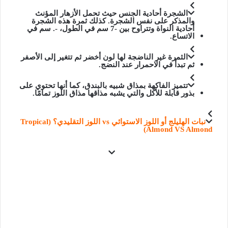
الشجرة أحادية الجنس حيث تحمل الأزهار المؤنث
والمذكر على نفس الشجرة. كذلك ثمرة هذه الشجرة
أحادية النواة وتتراوح بين -7 سم في الطول، -. سم في
الاتساع.
الثمرة غير الناضجة لها لون أخضر ثم تتغير إلى الأصفر
ثم تبدأ في الاحمرار عند النضج.
تتميز الفاكهة بمذاق شبيه
بالبندق
، كما أنها تحتوي على
بذور قابلة للأكل والتي يشبه مذاقها مذاق
اللوز
تمامًا.
نبات الهليلج أو اللوز الاستوائي vs اللوز التقليدي؟ (Tropical
Almond VS Almond)