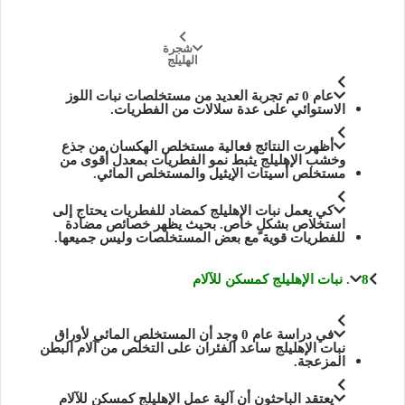
شجرة
الهليلج
عام 0 تم تجربة العديد من مستخلصات نبات اللوز
الاستوائي على عدة سلالات من الفطريات.
أظهرت النتائج فعالية مستخلص الهكسان من جذع
وخشب الإهليلج يثبط نمو الفطريات بمعدل أقوى من
مستخلص أسيتات الإيثيل والمستخلص المائي.
كي يعمل نبات الإهليلج كمضاد للفطريات يحتاج إلى
استخلاص بشكلٍ خاص. بحيث يظهر خصائص مضادة
للفطريات قوية مع بعض المستخلصات وليس جميعها.
8. نبات الإهليلج كمسكن للآلام
في دراسة عام 0 وجد أن المستخلص المائي لأوراق
نبات الإهليلج ساعد الفئران على التخلص من آلام البطن
المزعجة.
يعتقد الباحثون أن آلية عمل الإهليلج كمسكن للآلام