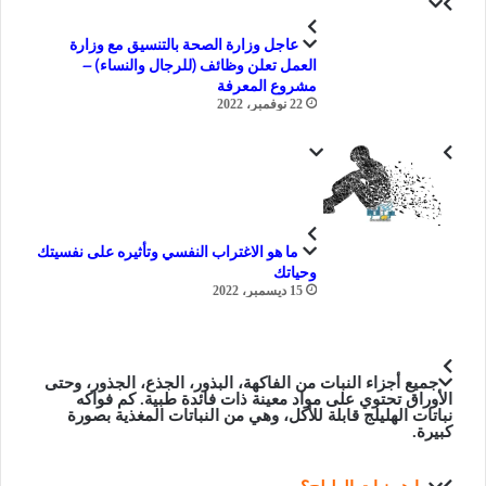
عاجل وزارة الصحة بالتنسيق مع وزارة
العمل تعلن وظائف (للرجال والنساء) –
مشروع المعرفة
22 نوفمبر، 2022
ما هو الاغتراب النفسي وتأثيره على نفسيتك
وحياتك
15 ديسمبر، 2022
جميع أجزاء النبات من الفاكهة، البذور، الجذع، الجذور، وحتى
الأوراق تحتوي على مواد معينة ذات فائدة طبية. كم فواكه
نباتات الهليلج قابلة للأكل، وهي من النباتات المغذية بصورة
كبيرة.