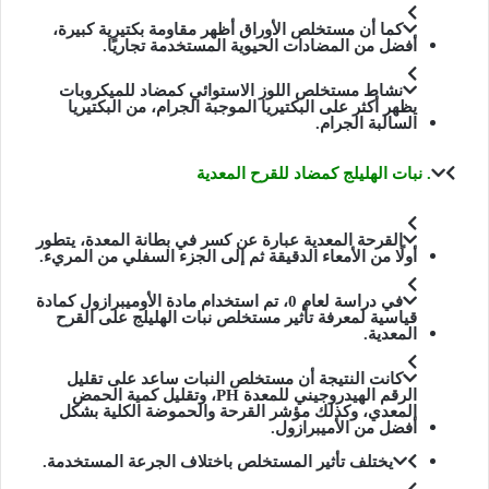
كما أن مستخلص الأوراق أظهر مقاومة بكتيرية كبيرة،
أفضل من المضادات الحيوية المستخدمة تجاريًا.
نشاط مستخلص اللوز الاستوائي كمضاد للميكروبات
يظهر أكثر على البكتيريا الموجبة الجرام، من البكتيريا
السالبة الجرام.
. نبات الهليلج كمضاد للقرح المعدية
القرحة المعدية عبارة عن كسر في بطانة المعدة، يتطور
أولًا من الأمعاء الدقيقة ثم إلى الجزء السفلي من المريء.
في دراسة لعام 0، تم استخدام مادة الأوميبرازول كمادة
قياسية لمعرفة تأثير مستخلص نبات الهليلج على القرح
المعدية.
كانت النتيجة أن مستخلص النبات ساعد على تقليل
الرقم الهيدروجيني للمعدة PH، وتقليل كمية الحمض
المعدي، وكذلك مؤشر القرحة والحموضة الكلية بشكل
أفضل من الأميبرازول.
يختلف تأثير المستخلص باختلاف الجرعة المستخدمة.