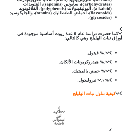
(carbohydrates)، سابونين (saponins)، القلويدات
(alkaloid)، البوليفينولات (polyphenols)، الفلافونويد
(flavonoids)، أحماض الطنطاليك (tannins)، والجليكوسيد
(glycosides).
كما حصرت دراسة عام 0 عدة زيوت أساسية موجودة في
أوراق نبات الهليلج وهي كالتالي:
.% فيتول.
.% هيدروكربونات الألكان.
% حمض بالميتيك.
.7% نيروليدول.
كيفية تناول نبات الهليلج
فاكهة
لوز
استوائي
ناضجة