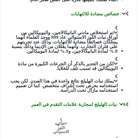
. خصائص مضادة للالتهابات
تم استخلاص مادتي
البانيكالاجين، والبوبيكالين
من
أوراق نبات اللوز الاستوائي عاد 999 ووجد العلماء أنهما
يمتلكان خصائصًا مضادة للالتهابات، وذلك عند تجربتهم
على فئران التجارب. وأنهما يقللان من الإديما وذلك بنسبة
8.% لمادة البانيكالاجين، و9.% لمادة البوبيكالين.
لكن من الجدير بالذكر أن الجرعات الكبيرة من مادة
البوبيكالين قد تسبب تلف للخلايا.
يملك نبات الهليلج نتائج واعدة في هذا الصدد، لكن يجب
استخدامه بحرص تحت إشراف متخصص. كما أن تعميم
استخدامه مازال تحت الدراسة.
6. نبات الهليلج لمحاربة علامات التقدم في العمر
فاكهة
اللوز
الاستوائي