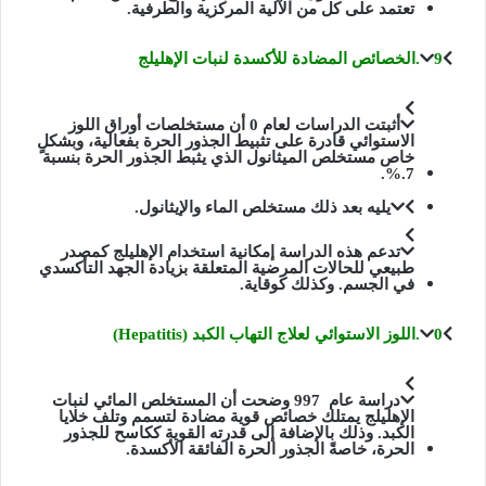
تعتمد على كل من الآلية المركزية والطرفية.
9.الخصائص المضادة للأكسدة لنبات الإهليلج
أثبتت الدراسات لعام 0 أن مستخلصات أوراق اللوز
الاستوائي قادرة على تثبيط الجذور الحرة بفعالية، وبشكلٍ
خاص مستخلص الميثانول الذي يثبط الجذور الحرة بنسبة
7.%.
يليه بعد ذلك مستخلص الماء والإيثانول.
تدعم هذه الدراسة إمكانية استخدام الإهليلج كمصدر
طبيعي للحالات المرضية المتعلقة بزيادة الجهد التأكسدي
في الجسم. وكذلك كوقاية.
0.اللوز الاستوائي لعلاج التهاب الكبد (Hepatitis)
دراسة عام 997 وضحت أن المستخلص المائي لنبات
الإهليلج يمتلك خصائص قوية مضادة لتسمم وتلف خلايا
الكبد. وذلك بالإضافة إلى قدرته القوية ككاسح للجذور
الحرة، خاصةً الجذور الحرة الفائقة الأكسدة.