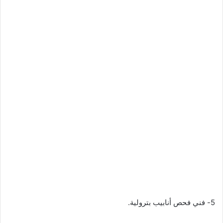
5- فني فحص أنابيب بترولية.