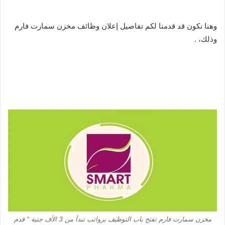
وهنا نكون قد قدمنا لكم تفاصيل إعلان وظائف مخزن سمارت فارم
وذلك، .
مخزن سمارت فارم تفتح باب التوظيف برواتب تبدأ من 3 الأف جنية ” قدم