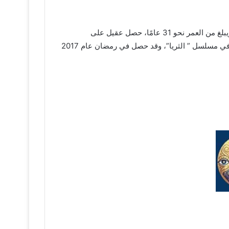
عقيل الرئيسي هو ممثل إيراني لكن من أم كويتية ويحيا في الكويت، هو من مواليد العاصمة الكويتية بتاريخ 15 مايو لعام 1992 م ويبلغ من العمر نحو 31 عامًا، حصل عقيل على
بكالوريوس من المعهد العالي للفنون وقد بدأ مسيرته الفنية كممثل بداية من عام 2014م، بعد أن قدم دور الشاب السوري غسان في مسلسل ” الثريا”، وقد حصل في رمضان عام 2017