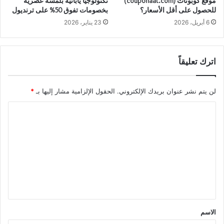
موقع كوبونات (couponaat.com)
تكنولوجيا يابانية بلمسة عصرية
للحصول على أقل الأسعار؟
بخصومات تفوق 50% على ترنديول
6 أبريل، 2026
23 يناير، 2026
اترك تعليقاً
لن يتم نشر عنوان بريدك الإلكتروني.
الحقول الإلزامية مشار إليها بـ
*
ا
ل
ت
ع
ل
ي
ق
الاسم
*