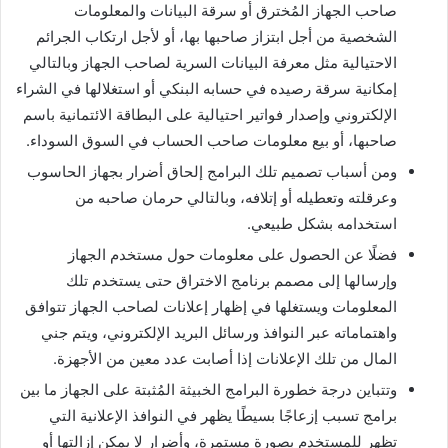
صاحب الجهاز المُخترق أو سرقة البيانات والمعلومات
الشخصية من أجل ابتزاز صاحبها بها، أو لأجل ارتكاب الجرائم
الاحتيالية مثل معرفة البيانات السرية لصاحب الجهاز وبالتالي
إمكانية سرقة رصيده في حسابه البنكي أو استغلالها في الشراء
الإلكتروني وإصدار فواتير احتيالية على البطاقة الائتمانية باسم
صاحبها، أو بيع معلومات صاحب الحساب في السوق السوداء.
ومن أسباب تصميم تلك البرامج إلحاق أضرار بجهاز الحاسوب
وعرقلته وتعطيله أو إتلافه، وبالتالي حرمان صاحبه من
استخدامه بشكل طبيعي.
فضلًا عن الحصول على معلومات حول مستخدم الجهاز
وإرسالها إلى مصمم برنامج الاختراق حتى يستخدم تلك
المعلومات ويستغلها في إظهار إعلانات لصاحب الجهاز تتوافق
واهتماماته عبر النوافذ ورسائل البريد الإلكتروني، ويتم جني
المال من تلك الإعلانات إذا أصابت عدد معين من الأجهزة.
وتتباين درجة خطورة البرامج الخبيثة المُثبتة على الجهاز ما بين
برامج تسبب إزعاجًا بسيطًا يظهر في النوافذ الإعلانية التي
تظهر للمستخدم بصورة مستمرة، وأضرار لا يمكن إزالتها أو