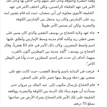
وهما البصرة والكوفة وكان لكل منهم والى خاص بها وكان تلك
الآمر في عهد الخلفاء الراشدين، ولكن اختلف الأمر في عهد
الخليفة الأموي معاوية ابن أبي سفيان، حيث إنه قام بتعيين ابنه
زيد على الإمارتين وكان زيد متنقل بين الإمارتين الكوفة
والبصرة، ولكن لم يستمر الأمر طويلاً.
جاء عهد ولاية الحجاج بن يوسف الثقفي والذي كان يسير على
نفس خطى زيد ولكنه أقام مدينة وسط الإمارتين وأطلق عليها
اسم واسط المصرين، وكان ذلك الأمر في عام 83 هجرياً، وقال
الحجاج بن يوسف: “أَتَّخِذ مدينة بين المِصْرَين أكون بالقرب
منهما، أخاف إن حدث في إحدى المصْرَين حدث وأنا في المِصْر
الآخر”.
عرفت في البداية باسم واسط القصب، حيث كانت تقع على
ضفتي نهر دجلة ويربط بينها جسر عائم على السفن.
قام الحجاج بإرسال مكتوب إلى عبد الملك بن مروان حتى
يستأذنه أن يقوم ببناء تلك الدينة بين الكوفة والبصرة، ووافقه
الخليفة على تلك الأمر قام الحجاج بشراء الأرض من صاحبها
بمبلغ 10 درهم.