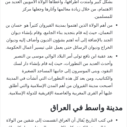
بشكل كبير وامتدت أطرافها، وأعطاها الولاة الأمويين العديد من
الاهتمام، من خلال زيادة معالمها وآثارها وجعلها مركز
للمسلمين.
من أهم الولاة الذين اهتموا بمدينة القيروان كثيراً هو حسان بن
النعمان، حيث إنه قام بتجديد بناء الجامع، وقام بإنشاء ديوان
الجند بالإضافة إلى أنه اهتم بشؤون الديون وأضاف إليه وديوان
الخراج وديوان الرسائل حتى يعمل على تيسير أعمال الحكومة.
بعد عقبة ابن نافع تولى أمر البلاد الوالي موسى بن النصير
وأحدث العديد من التطورات، حيث إنه قام بإنشاء دار لسك
النقود، وبنى الموسرون إلى جانبها المساجد الصغيرة
والكتاتيب، ومن بعد كل هذه التطورات التي أنشأت في المدينة
أصبحت مدينة القيروان من أهم المدن الإسلامية والتي أطلق
عليها أم القرى المغربية والعاصمة الإفريقية للدولة الإسلامية.
مدينة واسط في العراق
في كتب التاريخ يُقال أن العراق انقسمت إلى شقين من الولاة