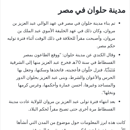
مدينة حلوان في مصر
تم بناء مدينة حلوان في مصر في عهد الوالي عبد العزيز بن
مروان، وكان ذلك في عهد الخليفة الأموي عبد الملك بن
مروان، وأصبحت مقراً للخلافة في ذلك الوقت أثناء فترة توليه
حكم مصر.
وقال الكندي عن مدينة حلوان: “ووقع الطاعون بمصر
الفسطاط في سنة 70هـ فخرج عبد العزيز منها إلى الشرقية
مُتَبَدِّيًا، فنزل حلْوان فأعجبته، فاتخذها وسكنها، وجعل بها
الحرس والأعوان والشرط، وبنى عبد العزيز بحلوان الدور
والمساجد وغيرها، أحسن عمارة وأحكمها، وغرس كرمها
ونخلها”.
بعد انتهاء فترة تولى عبد العزيز بن مروان للولاية عادت مدينة
الفسطاط مرة أخرى حتى تصبح مقراُ لحكم البلاد.
كانت هذه ابرز المعلومات حول موضوع من المدن التي أنشأها
الأمويون مقدمة لحضراتكم من موقع مشروع المعرفة .