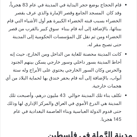
قام الحجاج بوضع حجر البداية في المدينة في عام 83 هجرياً،
وقد كان المسجد الجامع وقصر الإمارة والذي عرف بقصر
الخضراء بسبب قبته الخضراء الكبيرة هم أول الأشياء التي قام
ببنائها، بالإضافة إلى أنه قام ببناء سوق كبير بالقرب من قصر
الخضراء ومن ثم نقل كل المؤسسات الحكومية إلى المدينة
حتى تصبح مقر له.
كانت المدينة محصنة للغاية من الداخل ومن الخارج، حيث إنه
أحاط المدينة بسور داخلي وسور خارجي يسكن بينهم الجنود
والحرس وكان السور الخارجي يحتوي على الأبراج وله ستة
أبواب، بالإضافة إلى أنه قام بحفر خندق بها لحماية البلاد من أي
هجمات خارجية.
تكلف بناء تلك المدينة حوالي 43 مليون درهم، وأصبحت تلك
المدينة هي الدرع الأموي في العراق والمركز الإداري لها وذلك
حتى قدوم الدولة العباسية وبناء العاصمة البغدادية في عام
145 هجريا.
مدينة الرَّملة في فلسطين