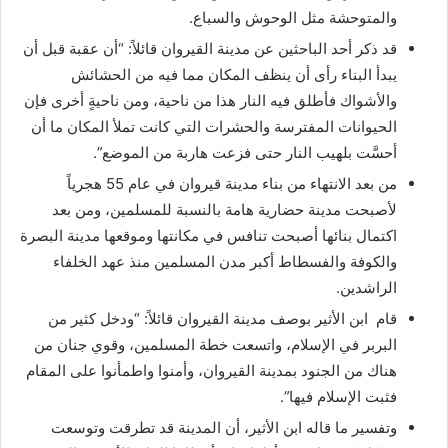
والمتوحشة مثل الوحوش والسباع.
قد ذكر أحد الباحثين عن مدينة القيروان قائلاً: “أن عقبة قبل أن
يبدأ البناء رأى أن ينظف المكان مما فيه من الحشائش
والأشواك فأطلق فيه النار هذا من ناحية، ومن ناحيةٍ أخرى فإن
الحيوانات المفترسة والحشرات التي كانت تملأ المكان ما أن
أحسَّت بلهيب النار حتى فزعت هاربة من الموضع”.
من بعد الانتهاء من بناء مدينة قيروان في عام 55 هجرياً
لأصبحت مدينة حضارية هامة بالنسبة للمسلمين، ومن بعد
اكتمال بنائها أصبحت تنافس في مكانتها وموقعها مدينة البصرة
والكوفة والفسطاط أكبر مدن المسلمين منذ عهد الخلفاء
الراشدين.
قام ابن الأثير بوصف مدينة القيروان قائلاً: “ودخل كثير من
البربر في الإسلام، واتسعت خطة المسلمين، وقوي جنان من
هناك من الجنود بمدينة القيروان، وأمنوا واطمأنوا على المقام
فثبت الإسلام فيها”.
وتفسير ما قاله ابن الأثير، أن المدينة قد تطرقت وتوسعت