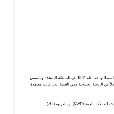
يعد الدينار الكويتي من أقوى وأغلى العملات حول العالم، وقد تم استخدام الدينار كعملة رسمية لدولة الكويت منذ أن حصلت على استقلالها في عام 1961 عن المملكة المتحدة وتأسيس
اً من الروبية الخليجية وهي العملة التي كانت معتمدة
KW) أو بالعربية (د.ك).