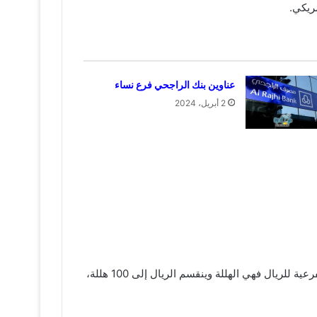
عناوين بنك الراجحي فرع نساء
2 أبريل، 2024
قد تم اعتماد الريال السعودي عملة رسمية للمملكة العربية السعودية منذ عام 1932م وهو تاريخ تأسيس الدولة، أما عن العملة الفرعية للريال فهي الهللة وينقسم الريال إلى 100 هللة،