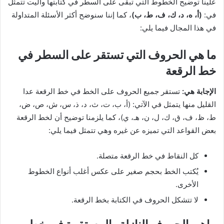
علينا توضيح الخطوط التي تبقى على السطر في كتابتها واليت تتمثل
في:
(أ، ه، د، ك، ف، ط، ب)
، كما إننا سنوضح أكثر الأسئلة المتداولة
في هذا المجال فيما يلي:
ما هي الحروف التي تستقر على السطر في
خط الرقعة
الإجابة هي:
تستقر جميع الحروف على الخط في خط الرقعة عدا
القليل منها يتمثل في الآتي: (أ، ب، ت، ث، د، ذ، س، ش، ص، ض،
ط، ظ، ف، ق، ك، ل، ن، هـ، ي)، كما يلزمنا توضيح أن لخط الرقعة
بعض القواعد التي تميزه عن غيره وهي تتمثل فيما يلي:
كل النقاط في خط الرقعة متصلة.
يُكتب الخط بحجم صغير على عكس أغلب أنواع الخطوط
الأخرى.
لا تتشكل الحروف في الكتابة بخط الرقعة.