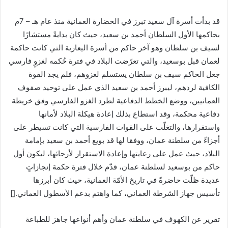
قد بدأت أسرة آل سعيد تبرز في الحضارة العمانية منذ عام هـ – 7م
بحاكمها الأول السلطان أحمد بن سعيد، حيث كان بدايةً مستشارًا
لسيف بن سلطان وهو آخر حاكم من أسرة اليعاربة التي كانت حاكمة
لعمان قبل بوسعيد، والتي تعرّضت البلاد في فترة حُكمه لغزوٍ فارسي
جعل الحاكم سيف بن سلطان يستسلم لغزوهم، فلم يجد القوة
الكافية لردهم، ليبرز أحمد بن سعيد الذي عمل على توحيد صفوف
العمانيين، ووضع الخطط الدفاعية لطرد الغزو الفارسي وفق خريطة
دفاعية محكمة، وقد استطاع بذلك إعادة هيكلة البلاد لأمانها
واستقرارها، والتغلّب على القوات الفارسية التي كانت تسيطر على
أجزاءً من سلطنة عمان، ووفقا لها قد بويع أحمد بن سعيد بإمامة
البلاد، حيث عمل على رعايتها وإعادة الاستقرار لأرجائها، ليكون أول
حاكم من بوسعيد لسلطنة عمان، قدّم خلال فترة حكمة إنجازاتٍ
عديدة ظلّت حاضرةً في تاريخ الأمّة العمانية، حيث كان أبرزها
تأسيس جهاز الشرطة العماني، كما واهتم بدعم الأسطول العماني.[]
تقرير عن الكهوف في سلطنة عمان وأهم أنواعها جاهز للطباعة