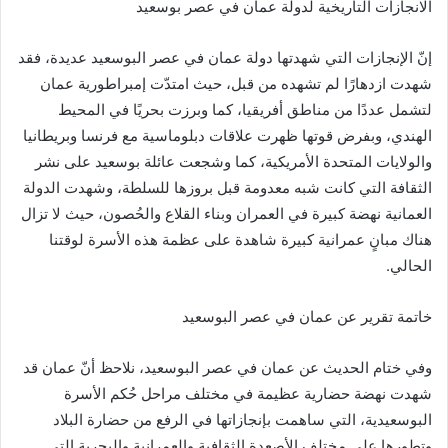
الانجازات التاريخية لدولة عمان في عصر بوسعيد
إنّ الإنجازات التي شهدتها دولة عمان في عصر البوسعيد عديدة، فقد
شهدت ازدهارًا لم تشهده من قبل، حيث امتدّت إمبراطورية عمان
لتشمل عددًا من مناطق أفريقيا، كما وبرزت بحريًا في المحيط
الهندي، وبفرض قوتها ظهرت علاقات دبلوماسية مع فرنسا وبريطانيا
والولايات المتحدة الأمريكية، كما وشجعت عائلة بوسعيد على نشر
الثقافة التي كانت شبه معدومة قبل بروزها للسلطة، وشهدت الدولة
العمانية نهضة كبيرة في العمران وبناء القلاع والحُصون، حيث لا تزال
هناك مبانٍ عمرانية كبيرة شاهدة على عظمة هذه الأسرة لوقتنا
الحالي.
خاتمة تقرير عن عمان في عصر البوسعيد
وفي ختام الحديث عن عمان في عصر البوسعيد، نلاحظ أنّ عمان قد
شهدت نهضة حضارية عظيمة في مختلف مراحل حُكم الأسرة
البوسعيدية، التي ساهمت بإنجازاتها في الرفع من حضارة البلاد
وتطورها على مختلف الأصعدة الثقافية والعمرانية والبحرية التي