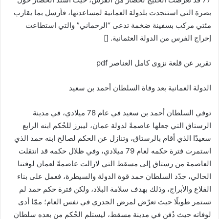
بصرة التي استنجدت بلدولة العمانية لمساعدتها، فأرسل بما يقارب
مئتي مركب بسفينة ضخمة تدعى “الرحماني” والتي استطاعت
إخراج الفرس من الدولة العثمانية. []
تقرير عن قلعة نزوى كامل العناصر pdf
الدولة العمانية بعد وفاة السلطان أحمد بن سعيد
توفي السلطان أحمد بن سعيد في عام 78 ميلادي، في مدينة
الرستاق التي جعلها عاصمةً لدولة عمان، ليبرز للحُكم ابنه الرابع
سعيدًا الذي أقام بالرستاق، وتنازل عن الحكم لصالح ابنه حمد الذي
استمرت فترة حكمه لعام 79 ميلادي، وفي ظلال حكمه قد انتقلت
العاصمة من رستاق إلى مسقط التي لازالت عاصمةً لعمان لوقتنا
الحالي، جدّد السلطان حمد قوة الدولة والسيطرة، فعمل على بناء
القلاع والأبراج، وذلك بهدف سلامة البلاد، ولكن فترة حكم حمد لم
تستمر طويلًا حيث تعرّض لمرض الجدري في نفس العام؛ ممّا أدى
لوفاته حيث دُفن في مدينة مسقط، ليستلم الحُكم من بعده سلطان