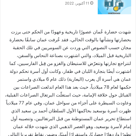
11 أكتوبر، 2022
شهدت حضارة عُمان عصورًا تاريخية وعهودًا من الحكم حتى برزت
بحضارتها ونشأتها بالوقت الحالي، فقد عُرفت عمان سابقًا بحضارة
مجان حسب النصوص التي وردت عن السومريين في تلك الحقبة
التاريخية قبل الميلاد، والتي اشتهرت بصناعة النحاس والسفن،
لتتراجع تجارتها وتتعرّض للاستيطان والغزو من قِبل الفارسيين، كما
اشتهرت أيضًا بتجارة اللبان في ظفار، وكانت أول أسرة تحكم دولة
عمان هي أسرة آل يعرب (اليعاربة) ذلك عام 6 ميلادي واستمر
حكمها لعام 78 ميلادياً، حيث بعد هذا العام اندلعت الصراعات بين
القبائل حول خلافة الإمامة، حيث استغلّت البرتغال الصراعات القبلية،
وعاودت السيطرة على أجزاء من سواحل عمان، وفي عام 77 ميلادياً
ظهرت أسرة بوسعيد بحاكمها الأول السلطان أحمد بن سعيد الذي
استطاع تحرير عمان المستوطنة من قبل البرتغاليين، وتنصيبه أول
إمام لأسرة بوسعيد، وهو العصر الذهبي الذي شهدت خلاله عمان
تطورًا وازدهارًا حضاريًا، واستقرارًا أمنيًا، وضمن نقاط تقريرنا التالي