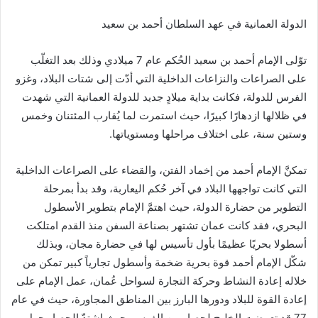
الدولة العمانية في عهد السلطان أحمد بن سعيد
توّلى الإمام أحمد بن سعيد الحُكم عام 7 ميلادي وذلك بعد التغلّب
على الصراعات والنزاعات الداخلية التي أدّت إلى شتات البلاد، وغزو
الفرس للدولة، فكانت بداية ميلادٍ جديد للدولة العمانية التي شهدت
في ظلالها ازدهارًا كبيرًا، حيث استمرت لما يُقارب المئتنان وخمس
وستين سنة، على اختلاف مراحلها ومستوياتها.
تمكنَّ الإمام أحمد من إخماد الفتن، والقضاء على الصراعات الداخلية
التي كانت تواجهها البلاد في آخر حُكم اليعاربة، وقد بدأ بمرحلة
التطوير من حضارة الدولة، حيث اهتمَّ الإمام بتطوير الأسطول
البحري، فقد كانت عمان تشتهر بصناعة السفن منذ القدم امتلكت
أسطولا بحريًا عظيمًا بأول تأسيس لها في حضارة مجان، وبذلك
شكّل الإمام أحمد قوة بحرية ضخمة وأسطول تجارياً كبير تمكن من
خلاله إعادة النشاط وحركة التجارة لسواحل عُمان، عمل الإمام على
إعادة القوة للبلاد ودورها البارز بين المناطق المجاورة، حيث في عام
77 قد تعرضت الخليج لحصار من الفرس، حيث اشتدّ الحصار حول