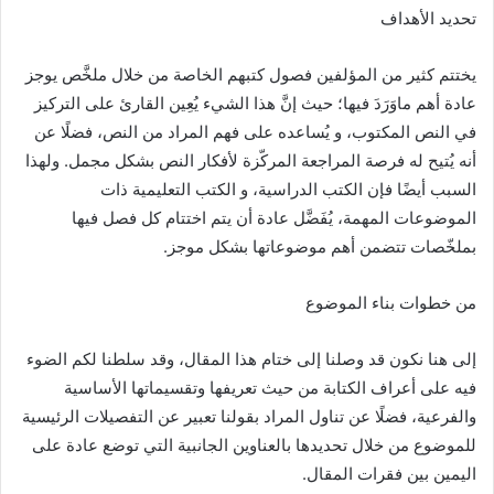
تحديد الأهداف
يختتم كثير من المؤلفين فصول كتبهم الخاصة من خلال ملخَّص يوجز
عادة أهم ماوَرَدَ فيها؛ حيث إنَّ هذا الشيء يُعِين القارئ على التركيز
في النص المكتوب، و يُساعده على فهم المراد من النص، فضلًا عن
أنه يُتيح له فرصة المراجعة المركّزة لأفكار النص بشكل مجمل. ولهذا
السبب أيضًا فإن الكتب الدراسية، و الكتب التعليمية ذات
الموضوعات المهمة، يُفَضَّل عادة أن يتم اختتام كل فصل فيها
بملخّصات تتضمن أهم موضوعاتها بشكل موجز.
من خطوات بناء الموضوع
إلى هنا نكون قد وصلنا إلى ختام هذا المقال، وقد سلطنا لكم الضوء
فيه على أعراف الكتابة من حيث تعريفها وتقسيماتها الأساسية
والفرعية، فضلًا عن تناول المراد بقولنا تعبير عن التفصيلات الرئيسية
للموضوع من خلال تحديدها بالعناوين الجانبية التي توضع عادة على
اليمين بين فقرات المقال.