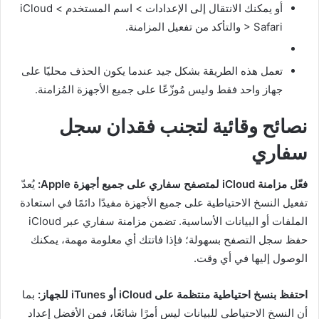
أو يمكنك الانتقال إلى الإعدادات > اسم المستخدم > iCloud
> Safari والتأكد من تفعيل المزامنة.
تعمل هذه الطريقة بشكل جيد عندما يكون الحذف محليًا على
جهاز واحد فقط وليس مُوزّعًا على جميع الأجهزة المُزامنة.
نصائح وقائية لتجنب فقدان سجل
سفاري
فعّل مزامنة iCloud لمتصفح سفاري على جميع أجهزة Apple:
يُعدّ
تفعيل النسخ الاحتياطية على جميع الأجهزة مفيدًا دائمًا في استعادة
الملفات أو البيانات الأساسية. تضمن مزامنة سفاري عبر iCloud
حفظ سجل التصفح بسهولة؛ فإذا فاتتك أي معلومة مهمة، يمكنك
الوصول إليها في أي وقت.
احتفظ بنسخ احتياطية منتظمة على iCloud أو iTunes للجهاز:
بما
أن النسخ الاحتياطي للبيانات ليس أمرًا شائعًا، فمن الأفضل إعداد