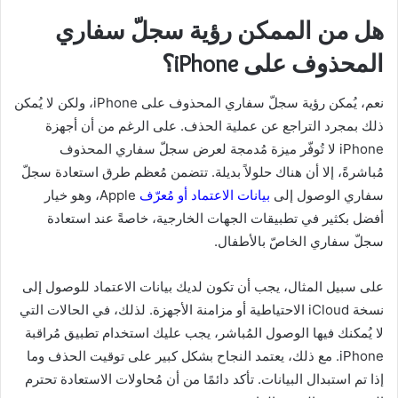
هل من الممكن رؤية سجلّ سفاري
المحذوف على iPhone؟
نعم، يُمكن رؤية سجلّ سفاري المحذوف على iPhone، ولكن لا يُمكن
ذلك بمجرد التراجع عن عملية الحذف. على الرغم من أن أجهزة
iPhone لا تُوفّر ميزة مُدمجة لعرض سجلّ سفاري المحذوف
مُباشرةً، إلا أن هناك حلولاً بديلة. تتضمن مُعظم طرق استعادة سجلّ
سفاري الوصول إلى
بيانات الاعتماد أو مُعرّف
Apple، وهو خيار
أفضل بكثير في تطبيقات الجهات الخارجية، خاصةً عند استعادة
سجلّ سفاري الخاصّ بالأطفال.
على سبيل المثال، يجب أن تكون لديك بيانات الاعتماد للوصول إلى
نسخة iCloud الاحتياطية أو مزامنة الأجهزة. لذلك، في الحالات التي
لا يُمكنك فيها الوصول المُباشر، يجب عليك استخدام تطبيق مُراقبة
iPhone. مع ذلك، يعتمد النجاح بشكل كبير على توقيت الحذف وما
إذا تم استبدال البيانات. تأكد دائمًا من أن مُحاولات الاستعادة تحترم