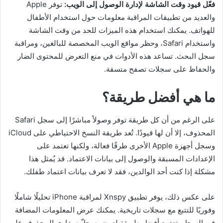
فعّل قيود وقت الشاشة لإدارة الوصول إلى الويب:
توفر Apple
والعديد من تطبيقات المراقبة معلومات حول استخدام الأطفال
للهواتف. يمكنك استخدام هذه الميزات للحد من وقت الشاشة
واستخدام Safari، وحظر مواقع الويب المخصصة للبالغين، ومراقبة
سجل البحث. تساعد هذه الأدوات في منع التعرض للمحتوى الضار
والحفاظ على سجلات تصفح متسقة.
ما هي أفضل طريقة؟
على الرغم من أن كل طريقة توفر وصولاً مباشرًا إلى سجل Safari
المحذوف، إلا أن لها قيودًا. تُعد طريقة النسخ الاحتياطي على iCloud
وسجل أجهزة Apple الأخرى طرقًا فعالة، ولكنها تعتمد على
الإعدادات المسبقة والوصول إلى بيانات الاعتماد. قد يُمثل هذا
مشكلة إذا كنت أحد الوالدين، فقد لا تعرف بيانات اعتماد طفلك.
على عكس ذلك، يوفر تطبيق Xnspy لمراقبة iPhone تحليلًا شاملًا
وفوريًا للتتبع مع سجلات تاريخية. يمكنك عرض المعلومات المضافة
في السجل. تعتمد أفضل طريقة لعرض سجلّ سفاري المحذوف على