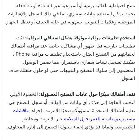
نسخ احتياطية تلقائية يومية أو أسبوعية عبر iCloud أو iTunes،
بحيث يمكن استعادة بيانات سفاري، بما في ذلك السجل والإشارات
المرجعية وعلامات التبويب، بسهولة في حالة الحذف أو تعطل الجهاز.
استخدم تطبيقات مراقبة موثوقة بشكل استباقي للمراقبة:
ثبّت
تطبيقات خارجية قبل ظهور أي مشاكل، خاصةً عند مراقبة أطفالك
لحمايتهم من التصفح الضار. باستخدام تطبيقات مراقبة iPhone،
يمكنك تسجيل نشاط سفاري باستمرار، مما يضمن الوصول
المضمون إلى سلوك التصفح والتنبيهات حتى لو حاول طفلك حذف
السجل.
ثقف أطفالك مبكرًا حول عادات التصفح المسؤولة:
الخطوة الأولى
لتجنب الحاجة إلى حذف أي بيانات من الهاتف أو سجل التصفح هي
تعليم أطفالك استخدامًا مسؤولًا وصحيًا للإنترنت. إجراء
مناقشات
مستمرة ومناسبة للعمر حول السلامة
عبر الإنترنت ومخاطر
الخصوصية ولماذا قد يؤدي إخفاء سلوك التصفح إلى إثارة المخاوف.