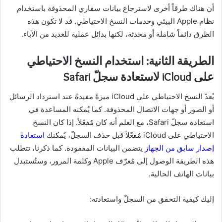
أن هناك طرقاً أخرى لاسترجاع بيانات سفاري المحذوفة باستخدام
نظام Apple البيئي وخدمات النسخ الاحتياطي. قد لا تكون هذه
الطرق دائماً شاملة أو محدثة، لكنها بدائل عملية للعديد من الآباء.
الطريقة الثانية: استخدام النسخ الاحتياطي
على iCloud لاستعادة سجلّ Safari
يُعدّ النسخ الاحتياطي على iCloud ميزةً مفيدةً عند استرداد الرسائل
أو الصور أو جهات الاتصال المحذوفة. كما يُمكنه المساعدة في
استعادة سجلّ Safari، مع العلم أنه كان مُفعّلاً. إذا كان النسخ
الاحتياطي على iCloud مُفعّلاً قبل حذف السجلّ، يُمكنك
استعادة
إصدار سابق من الجهاز
يتضمن البيانات المفقودة. كما ذكرنا، تتطلب
هذه الطريقة الوصول إلى مُعرّف Apple وكلمة المرور، وستُستبدل
بيانات الهاتف الحالية.
إليك كيفية التحقق من السجلّ واستعادته: