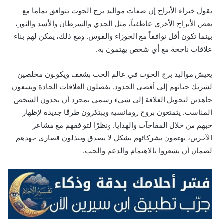
يقول خبراء الأبراج إن صفات مواليد برج الحوت تتوافق تماما مع
بعض الأبراج الأخرى عاطفياً، مثل الجدي والسرطان والأسد والثور،
بينما تكون أقل توافقاً مع الجوزاء والقوس. ومع ذلك، يمكن لهم بناء
علاقات ناجحة مع أي شخص يهتمون به.
يعيش مواليد برج الحوت في عالم الحب بشغف ويكونون مخلصين
لشريك حياتهم إلى أقصى الحدود. يفضلون العلاقات الجادة ويسعون
جاهدين لتحويل العلاقة إلى شيء رسمي بمجرد أن يجدون الشخص
المناسب. يتمتعون بروح رومانسية ويبتكرون طرقًا جديدة لإظهار
حبهم من خلال المفاجآت والهدايا. ونظرًا لتوافقهم مع مشاعر
الآخرين، يهتمون بشركائهم بشكل لا يصدق ويبذلون قصارى جهدهم
لضمان أن يشعروا بالاهتمام والدعم والحب.