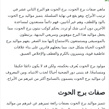
ماهي صفات برج الحوت، برج الحوت هو البرج الثاني عشر في
ترتيب الأبراج، وهو يقع في نهاية السلسلة. يتميز مواليد برج الحوت
بالود واللطف، وهم غير أنانيين، فهم دائماً مستعدون لمساعدة
الآخرين دون أدنى شك أو تردد. يحكم كوكب نبتون برج الحوت، مما
يجعل مواليد هذا البرج موهوبين وسريعي البديهة. يرتبطون
بالموسيقى ويستمتعون بالاستماع إليها منذ الصغر. يفهم مواليد برج
الحوت الحياة بشكل جيد، مما يجعلهم قادرين على بناء علاقات
عاطفية قوية، ويتميزون بالكرم والعطف والإخلاص العميق.
مولود برج الحوت يُعرف بحكمته، ولكن قد لا يكون دائمًا حكيمًا
ومتسامحًا. قد يتبنى دور الضحية أحيانًا لجذب الانتباه. ومن المعروف
أن مواليد برج الحوت يتسمون بالتسامح أكثر من غيرهم من الأبراج.
صفات برج الحوت
تتميز مواليد برج الحوت بصفات رائعة تميزهم عن غيرهم من مواليد