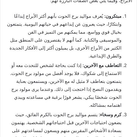
الأبراج، وفيما يلي بعض الصفات البارزة لهم:
مبتكرون:
يُعرف مواليد برج الحوت بأنهم أكثر الأبراج إبداعًا
وابتكارًا، حيث يعبرون عن إبداعهم في حياتهم اليومية. يتمتعون
بخيال قوي وواسع، مما يمكنهم من التميز في الفن
والموسيقى والكتابة. كما أنهم لا يقتصرون على المنطق مثل
الكثير من الأبراج الأخرى، بل يميلون أكثر إلى الأفكار الجديدة
والطرق الإبداعية.
التعاطف مع الآخرين:
إذا كنت بحاجة لشخص للتحدث معه أو
الاستماع إلى شكواك، فلا يوجد أفضل من مولود برج الحوت.
يتمتعون بتعاطف لا مثيل له مع الآخرين، ويستمعون بعناية
ويقدمون النصح إذا احتجت إلى ذلك. وعندما يرى مولود برج
الحوت شخصًا يبكي، يشعر فورًا برغبة في مساعدته ويبدي
اهتمامه بمشاكله.
كرم وسخاء:
يتسم مواليد برج الحوت بالكرم الفائق، حيث
يضعون احتياجات الآخرين قبل احتياجاتهم الشخصية. يهتمون
بسعادة الأشخاص المقربين منهم ويسعون لمساعدتهم على