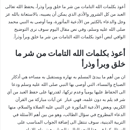
أعوذ بكلمات الله التامات من شر ما خلق وبرأ وذرأ، يحفظ الله تعالى
العبد من كل الشرور والأذى الذي يمكن أن يصيبه، بالاستعانة بالله عز
وجل والدعاء بالكثير من الأدعية المأثورة، وما أوصى به النبي محمد
صلى الله عليه وسلم، وفي نص مقال اليوم سوف نرى التوضيح
الوافي لنص أعوذ بكلمات الله التامات من شر ما خلق وبرأ وذرأ.
أعوذ بكلمات الله التامات من شر ما
خلق وبرأ وذرأ
ان من أهم ما يبدئ المسلم به نهاره ويستقبل به مساءه هي أذكار
الصباح والمساء، التي أوصى بها النبي صلى الله عليه وسلم ودعا
الى الحفاظ عليها يومياً وعدم تركها، لقدرتها على حفظ العبد من أي
شر قد يلم به دون علمه، فهي عبار عن آيات مباركة من القرآن
الكريم، وبعض الأدعية المأثورة عن النبي عليه الصلاة والسلام، منها
الدعاء المطروح في سؤال الطالب، وهو من بين أهم الأسئلة في
التربية الدينية، سوف ننتقل الى إضافة الجواب المناسب على
السؤال كما في هذا النحو التالي: الجواب هو: رواى الإمام