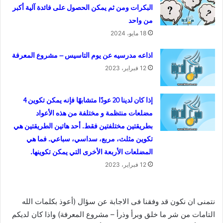
البكرات ومن ثم يمكن الحصول على فائدة آلية أكبر
من واحد
18 مايو، 2024
اذاعه مدرسيه عن يوم التاسيس – مشروع المعرفة
12 فبراير، 2023
إذا كان لدينا 20 عودًا متشابهًا فإنه يمكن تكوين 4
مضلعات منتظمة و مختلفة من هذه الأعواد
بطريقتين مختلفتين فقط. أحد هاتين الطريقتين هي
تكوين مثلث، مربع، سداسي، سباعي. فما هي
المضلعات الأربعة الأخرى التي يمكن تكوينها.
12 فبراير، 2023
نتمنى ان نكون قد وفقنا فى الاجابة عن سؤال (أعوذ بكلمات الله
التامات من شر ما خلق وبرأ وذرأ – مشروع المعرفة) واذا كان لديكم