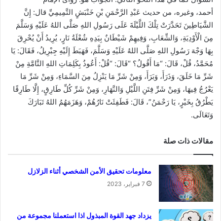
أحمد،
وغيره، من حديث
عَبْدِ الرَّحْمَنِ بْنِ خَنْبَشٍ التَّمِيمِيِّ
قال:
إِنَّ
الشَّيَاطِينَ تَحَدَّرَتْ تِلْكَ اللَّيْلَةَ عَلَى رَسُولِ اللهِ صَلَّى اللهُ عَلَيْهِ وَسَلَّمَ
مِنَ الْأَوْدِيَةِ، وَالشِّعَابِ، وَفِيهِمْ شَيْطَانٌ بِيَدِهِ شُعْلَةُ نَارٍ، يُرِيدُ أَنْ يُحْرِقَ
بِهَا وَجْهَ رَسُولِ اللهِ صَلَّى اللهُ عَلَيْهِ وَسَلَّمَ، فَهَبَطَ إِلَيْهِ جِبْرِيلُ، فَقَالَ: يَا
مُحَمَّدُ، قُلْ، قَالَ: “مَا أَقُولُ؟ “قَالَ: “قُلْ: أَعُوذُ بِكَلِمَاتِ اللهِ التَّامَّةِ مِنْ
شَرِّ مَا خَلَقَ، وَذَرَأَ، وَبَرَأَ، وَمِنْ شَرِّ مَا يَنْزِلُ مِنَ السَّمَاءِ، وَمِنْ شَرِّ مَا
يَعْرُجُ فِيهَا، وَمِنْ شَرِّ فِتَنِ اللَّيْلِ وَالنَّهَارِ، وَمِنْ شَرِّ كُلِّ طَارِقٍ، إِلَّا طَارِقًا
يَطْرُقُ بِخَيْرٍ، يَا رَحْمَنُ”، قَالَ: فَطَفِئَتْ نَارُهُمْ، وَهَزَمَهُمُ اللهُ تَبَارَكَ
وَتَعَالَى
.
مقالات ذات صلة
معلومات تحقيق الأمن الشخصي أثناء الزلازل
7 فبراير، 2023
يزداد جهد القوة المبذول اذا استعملنا مجموعة من