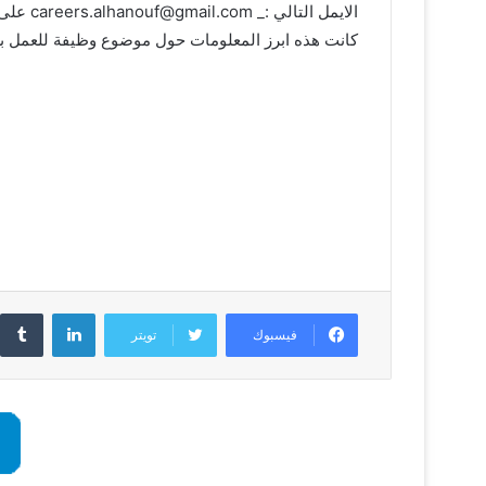
الايمل التالي :_
careers.alhanouf@gmail.com
على ت
كانت هذه ابرز المعلومات حول موضوع وظيفة للعمل ب
لينكدإن
فيسبوك
تويتر