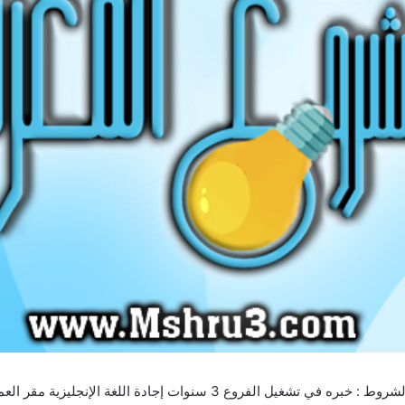
المسمي الوظيفي: ادارة المبيعات الوصف الوظيفي: الشروط :‏ خبره في تشغيل