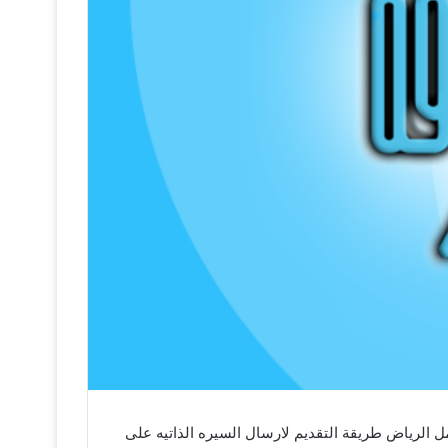
 الفروع 3 سنوات إجادة اللغة الإنجليزية مقر العمل الرياض طريقة التقديم لارسال السيره الذاتيه على