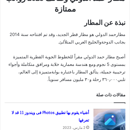
ممتازة
نبذة عن المطار
مطارحمد الدولي هو مطار قطر الجديد، وقد تم افتتاحه سنة 2014
بجانب الدوحةوالخليج العربي المتلألئ.
أصبح مطار حمد الدولي مقراً للخطوط الجوية القطرية المتميزة
بمستوى 5 نجوم.ومع هندسة معمارية خلابة ومرافق متكاملة وأجواء
ترحيبية جميلة، يتألق المطار باعتباره بوابةمتميزة إلى العالم،
تلبي٣٦٠٫٠٠٠ رحلة و٣٠ مليون مسافر سنوياً.
مقالات ذات صلة
أشياء يقوم بها تطبيق Photos فى ويندوز 11 قد لا
تعرفها
2 مارس، 2023