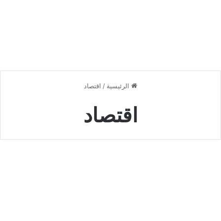
الرئيسية
/
اقتصاد
اقتصاد
ؤية
لسعودية
مال و استثمار
2030:
يف
عيد
لمملكة